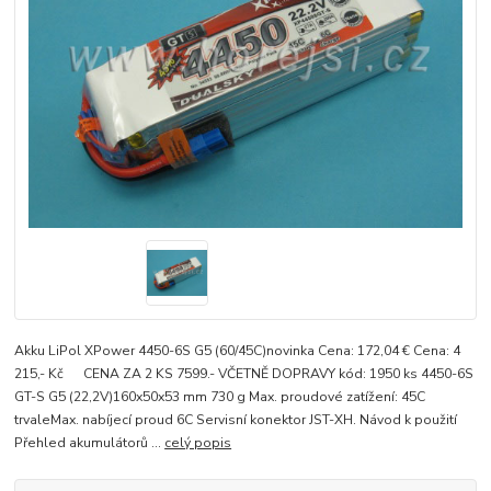
Akku LiPol XPower 4450-6S G5 (60/45C)novinka Cena: 172,04 € Cena: 4
215,- Kč CENA ZA 2 KS 7599.- VČETNĚ DOPRAVY kód: 1950 ks 4450-6S
GT-S G5 (22,2V)160x50x53 mm 730 g Max. proudové zatížení: 45C
trvaleMax. nabíjecí proud 6C Servisní konektor JST-XH. Návod k použití
Přehled akumulátorů ...
celý popis