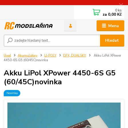
0
ks
za
0,00 Kč
Menu
Hledat
Úvod
Akumulátory
LI-POLY
DFX, DUALSKY
Akku LiPol XPower
4450-6S G5 (60/45C)novinka
Akku LiPol XPower 4450-6S G5
(60/45C)novinka
Novinka