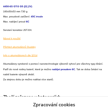
4450-6S GT-S G5 (22,2V)
160x50x53 mm 730 g
Max. proudové zatížení:
45C trvale
Max. nabíjecí proud
6C
Servisní konektor JST-XH.
Návod k použití
Přehled akumulátorů Dualsky
Info o akumulátorech dle §31d
Akumulátory vyrobené s pomocí nanotechnologie výborně vyhoví pro všechny typy létání.
Patří do nové rodiny baterií, které je možno
nabíjet proudem 6C
. Tak se doba čekání na
nabití baterie výrazně zkrátí.
Za stejnou dobu je možno nalétat více startů.
Zboží zařazeno v kategoriích
Zpracování cookies
Akumulátory