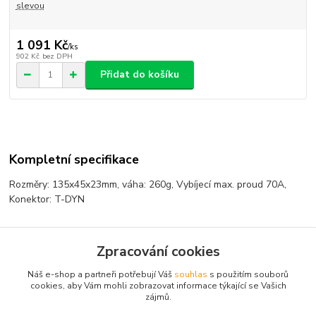
slevou
1 091 Kč
/
ks
902 Kč
bez DPH
Přidat do košíku
Kompletní specifikace
Rozměry: 135x45x23mm, váha: 260g, Vybíjecí max. proud 70A,
Konektor: T-DYN
Zpracování cookies
Zboží zařazeno v kategoriích
Náš e-shop a partneři potřebují Váš
souhlas
s použitím souborů
Akumulátory
cookies, aby Vám mohli zobrazovat informace týkající se Vašich
zájmů.
NIMH