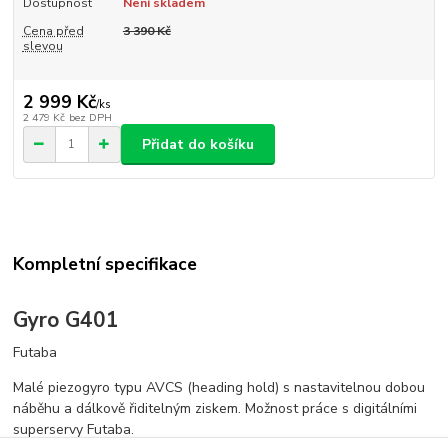
Dostupnost
Není skladem
Cena před
3 390 Kč
slevou
2 999 Kč
/
ks
2 479 Kč
bez DPH
Přidat do košíku
Kompletní specifikace
Gyro G401
Futaba
Malé piezogyro typu AVCS (heading hold) s nastavitelnou dobou
náběhu a dálkově řiditelným ziskem. Možnost práce s digitálními
superservy Futaba.