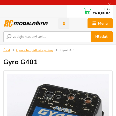
0
ks
za
0,00 Kč
Menu
Hledat
Úvod
Gyra a bezpádlové systémy
Gyro G401
Gyro G401