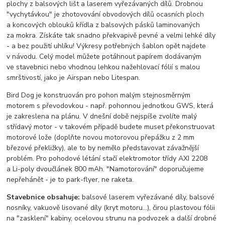
plochy z balsových lišt a laserem vyřezávaných dílů. Drobnou
"vychytávkou" je zhotovování obvodových dílů ocasních ploch
a koncových oblouků křídla z balsových pásků laminovaných
za mokra. Získáte tak snadno překvapivě pevné a velmi lehké díly
- a bez použití uhlíku! Výkresy potřebných šablon opět najdete
v návodu. Celý model můžete potáhnout papírem dodávaným
ve stavebnici nebo vhodnou lehkou nažehlovací fólií s malou
smrštivostí, jako je Airspan nebo Litespan.
Bird Dog je konstruován pro pohon malým stejnosměrným
motorem s převodovkou - např. pohonnou jednotkou GWS, která
je zakreslena na plánu. V dnešní době nejspíše zvolíte malý
střídavý motor - v takovém případě budete muset překonstruovat
motorové lože (doplňte novou motorovou přepážku z 2 mm
březové překližky), ale to by nemělo představovat závažnější
problém. Pro pohodové létání stačí elektromotor třídy AXI 2208
a Li-poly dvoučlánek 800 mAh. "Namotorování" doporučujeme
nepřehánět - je to park-flyer, ne raketa.
Stavebnice obsahuje:
balsové laserem vyřezávané díly, balsové
nosníky, vakuově lisované díly (kryt motoru...), čirou plastovou fólii
na "zasklení" kabiny, ocelovou strunu na podvozek a další drobné