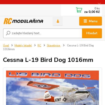
0
ks
za
0,00 Kč
Menu
Hledat
Úvod
Modely letadel
RC
Stavebnice
Cessna L-19 Bird Dog
1016mm
Cessna L-19 Bird Dog 1016mm