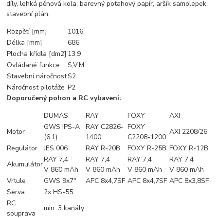
díly, lehká pěnová kola, barevný potahový papír, aršík samolepek,
stavební plán.
Rozpětí [mm]
1016
Délka [mm]
686
Plocha křídla [dm2]
13.9
Ovládané funkce
S,V,M
Stavební náročnost
S2
Náročnost pilotáže
P2
Doporučený pohon a RC vybavení:
DUMAS
RAY
FOXY
AXI
GWS IPS-A
RAY C2826-
FOXY
Motor
AXI 2208/26
(6:1)
1400
C2208-1200
Regulátor
JES 006
RAY R-20B
FOXY R-25B
FOXY R-12B
RAY 7,4
RAY 7,4
RAY 7,4
RAY 7,4
Akumulátor
V 860 mAh
V 860 mAh
V 860 mAh
V 860 mAh
Vrtule
GWS 9x7"
APC 8x4,7SF
APC 8x4,7SF
APC 8x3,8SF
Serva
2x HS-55
RC
min. 3 kanály
souprava