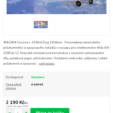
4SK1804 Cessna L-19 Bird Dog 1016mm Polomaketa amerického
průzkumného a spojovacího letadla v rozsypu pro elektromotor třídy AXI
2208 až 12. Klasická celobalsová konstrukce s laserem vyřezávanými
díly, potahový papír, příslušenství. Ovládaná směrovka, výškovka. Lehké
průzkumné a spojovac...
celý popis
Dostupnost
Skladem
Cena před
2 190 Kč
slevou
2 190 Kč
/
ks
1 810 Kč
bez DPH
Přidat do košíku