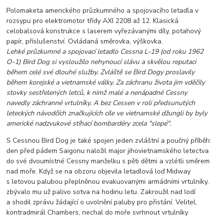
Polomaketa amerického průzkumného a spojovacího letadla v
rozsypu pro elektromotor třídy AXI 2208 až 12. Klasická
celobalsová konstrukce s laserem vyřezávanými díly, potahový
papír, příslušenství. Ovládaná směrovka, výškovka.
Lehké průzkumné a spojovací letadlo Cessna L-19 (od roku 1962
O-1) Bird Dog si vysloužilo nehynoucí slávu a skvělou reputaci
během celé své dlouhé služby. Zvláště se Bird Dogy proslavily
během korejské a vietnamské války. Za záchranu života jim vděčily
stovky sestřelených letců, k nimž malé a nenápadné Cessny
navedly záchranné vrtulníky. A bez Cessen v roli předsunutých
leteckých návodčích značkujících cíle ve vietnamské džungli by byly
americké nadzvukové stíhací bombardéry zcela "slepé".
S Cessnou Bird Dog je také spojen jeden zvláštní a poučný příběh:
den před pádem Saigonu naložil major jihovietnamského letectva
do své dvoumístné Cessny manželku s pěti dětmi a vzlétli směrem
nad moře. Když se na obzoru objevila letadlová loď Midway
s letovou palubou přeplněnou evakuovanými armádními vrtulníky,
zbývalo mu už palivo sotva na hodinu letu. Zakroužil nad lodí
a shodil zprávu žádající o uvolnění paluby pro přistání. Velitel,
kontradmirál Chambers, nechal do moře svrhnout vrtulníky