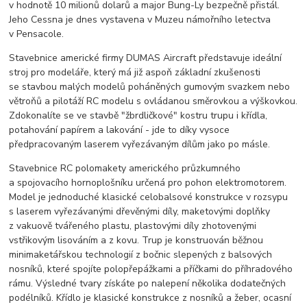
v hodnotě 10 milionů dolarů a major Bung-Ly bezpečně přistál.
Jeho Cessna je dnes vystavena v Muzeu námořního letectva
v Pensacole.
Stavebnice americké firmy DUMAS Aircraft představuje ideální
stroj pro modeláře, který má již aspoň základní zkušenosti
se stavbou malých modelů poháněných gumovým svazkem nebo
větroňů a pilotáží RC modelu s ovládanou směrovkou a výškovkou.
Zdokonalíte se ve stavbě "žbrdličkové" kostru trupu i křídla,
potahování papírem a lakování - jde to díky vysoce
předpracovaným laserem vyřezávaným dílům jako po másle.
Stavebnice RC polomakety amerického průzkumného
a spojovacího hornoplošníku určená pro pohon elektromotorem.
Model je jednoduché klasické celobalsové konstrukce v rozsypu
s laserem vyřezávanými dřevěnými díly, maketovými doplňky
z vakuově tvářeného plastu, plastovými díly zhotovenými
vstřikovým lisováním a z kovu. Trup je konstruován běžnou
minimaketářskou technologií z bočnic slepených z balsových
nosníků, které spojíte polopřepážkami a příčkami do příhradového
rámu. Výsledné tvary získáte po nalepení několika dodatečných
podélníků. Křídlo je klasické konstrukce z nosníků a žeber, ocasní