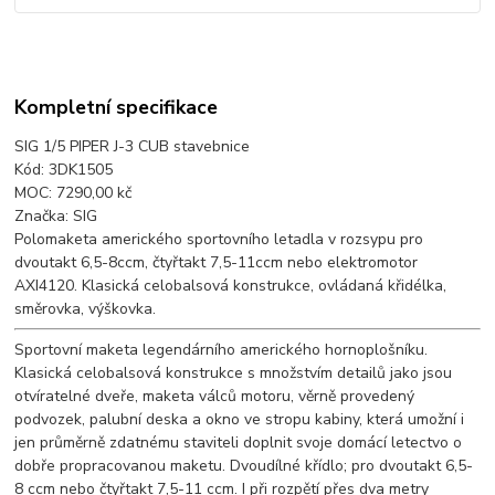
Kompletní specifikace
SIG 1/5 PIPER J-3 CUB stavebnice
Kód: 3DK1505
MOC: 7290,00 kč
Značka: SIG
Polomaketa amerického sportovního letadla v rozsypu pro
dvoutakt 6,5-8ccm, čtyřtakt 7,5-11ccm nebo elektromotor
AXI4120. Klasická celobalsová konstrukce, ovládaná křidélka,
směrovka, výškovka.
Sportovní maketa legendárního amerického hornoplošníku.
Klasická celobalsová konstrukce s množstvím detailů jako jsou
otvíratelné dveře, maketa válců motoru, věrně provedený
podvozek, palubní deska a okno ve stropu kabiny, která umožní i
jen průměrně zdatnému staviteli doplnit svoje domácí letectvo o
dobře propracovanou maketu. Dvoudílné křídlo; pro dvoutakt 6,5-
8 ccm nebo čtyřtakt 7,5-11 ccm. I při rozpětí přes dva metry