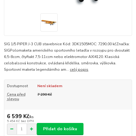
SIG 1/5 PIPER J-3 CUB stavebnice Kód: 3DK1505MOC: 7290,00 kčZnačka:
SIGPolomaketa amerického sportovního letadla v rozsypu pro dvoutakt
6,5-8ccm, čtyřtakt 7,5-11ccm nebo elektromotor AXI4120. Klasická
celobalsová konstrukce, ovládaná křidélka, směrovka, výškovka.
Sportovní maketa legendárního am...
celý popis
Dostupnost
Není skladem
Cena před
7 290 Kč
slevou
6 599 Kč
/
ks
5 454 Kč
bez DPH
Přidat do košíku