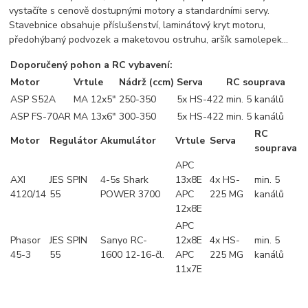
vystačíte s cenově dostupnými motory a standardními servy.
Stavebnice obsahuje příslušenství, laminátový kryt motoru,
předohýbaný podvozek a maketovou ostruhu, aršík samolepek...
Doporučený pohon a RC vybavení:
Motor
Vrtule
Nádrž (ccm)
Serva
RC souprava
ASP S52A
MA 12x5"
250-350
5x HS-422
min. 5 kanálů
ASP FS-70AR
MA 13x6"
300-350
5x HS-422
min. 5 kanálů
RC
Motor
Regulátor
Akumulátor
Vrtule
Serva
souprava
APC
AXI
JES SPIN
4-5s Shark
13x8E
4x HS-
min. 5
4120/14
55
POWER 3700
APC
225 MG
kanálů
12x8E
APC
Phasor
JES SPIN
Sanyo RC-
12x8E
4x HS-
min. 5
45-3
55
1600 12-16-čl.
APC
225 MG
kanálů
11x7E