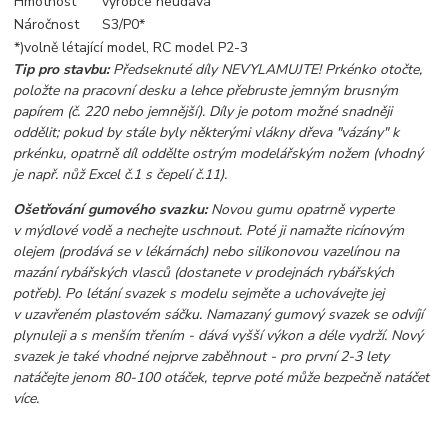
Hmotnost
výrobce neudává
Náročnost
S3/P0*
*)volně létající model, RC model P2-3
Tip pro stavbu:
Předseknuté díly NEVYLAMUJTE! Prkénko otočte,
položte na pracovní desku a lehce přebruste jemným brusným
papírem (č. 220 nebo jemnější). Díly je potom možné snadněji
oddělit; pokud by stále byly některými vlákny dřeva "vázány" k
prkénku, opatrně díl oddělte ostrým modelářským nožem (vhodný
je např. nůž Excel č.1 s čepelí č.11).
Ošetřování gumového svazku:
Novou gumu opatrně vyperte
v mýdlové vodě a nechejte uschnout. Poté ji namažte ricínovým
olejem (prodává se v lékárnách) nebo silikonovou vazelínou na
mazání rybářských vlasců (dostanete v prodejnách rybářských
potřeb). Po létání svazek s modelu sejměte a uchovávejte jej
v uzavřeném plastovém sáčku. Namazaný gumový svazek se odvíjí
plynuleji a s menším třením - dává vyšší výkon a déle vydrží. Nový
svazek je také vhodné nejprve zaběhnout - pro první 2-3 lety
natáčejte jenom 80-100 otáček, teprve poté může bezpečně natáčet
více.