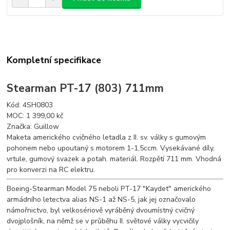
Kompletní specifikace
Stearman PT-17 (803) 711mm
Kód: 4SH0803
MOC: 1 399,00 kč
Značka: Guillow
Maketa amerického cvičného letadla z II. sv. války s gumovým
pohonem nebo upoutaný s motorem 1-1,5ccm. Vysekávané díly,
vrtule, gumový svazek a potah. materiál. Rozpětí 711 mm. Vhodná
pro konverzi na RC elektru.
Boeing-Stearman Model 75 neboli PT-17 "Kaydet" amerického
armádního letectva alias NS-1 až NS-5, jak jej označovalo
námořnictvo, byl velkosériově vyráběný dvoumístný cvičný
dvojplošník, na němž se v průběhu II. světové války vycvičily