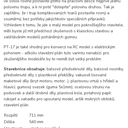
ve svislé rovině postavíte přímo na pracovní desce nejprve jednu
polovinu trupu, a k ní poté "dolepíte" polovinu druhou. Tak je
zajištěno, že i trup komplikovaných tvarů postavíte rovný a
souměrný, bez potřeby jakýchkoliv speciálních přípravků.
Vzhledem k tomu, že jde o malý model pro pokročilejšího stavitele,
měli byste již mít předchozí zkušenosti s klasickou stavbou a
zalétáváním modelů poháněných gumou.
PT-17 je také vhodný pro konverzi na RC model s elektrickým
pohonem - ačkoliv stavební plán tuto varintu nenabízí, pro
zkušenějšího modeláře by to neměl být velký problém.
Stavebnice obsahuje:
balsové předseknuté díly, balsové nosníky,
předseknuté díly z plastikové překližky, vakuově lisované
maketové díly (kryt motoru, motor...), plastovou vrtuli s hřídelí a
hlavicí, gumový svazek (guma 5x1mm), ocelovou strunu na
podvozek a další drobné díly, plastová kola, potahový papír,
rukojeť a vahadlo pro upoutaný model, aršík mokrých obtisků,
stavební plán.
Rozpětí
711 mm
Délka
540 mm