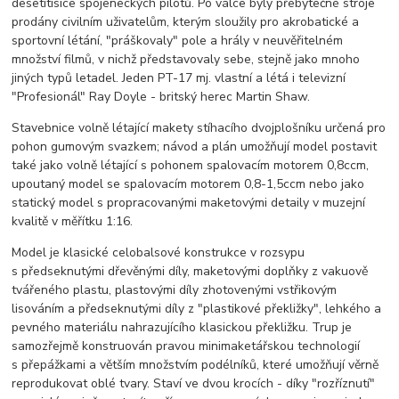
desetitisíce spojeneckých pilotů. Po válce byly přebytečné stroje
prodány civilním uživatelům, kterým sloužily pro akrobatické a
sportovní létání, "práškovaly" pole a hrály v neuvěřitelném
množství filmů, v nichž představovaly sebe, stejně jako mnoho
jiných typů letadel. Jeden PT-17 mj. vlastní a létá i televizní
"Profesionál" Ray Doyle - britský herec Martin Shaw.
Stavebnice volně létající makety stíhacího dvojplošníku určená pro
pohon gumovým svazkem; návod a plán umožňují model postavit
také jako volně létající s pohonem spalovacím motorem 0,8ccm,
upoutaný model se spalovacím motorem 0,8-1,5ccm nebo jako
statický model s propracovanými maketovými detaily v muzejní
kvalitě v měřítku 1:16.
Model je klasické celobalsové konstrukce v rozsypu
s předseknutými dřevěnými díly, maketovými doplňky z vakuově
tvářeného plastu, plastovými díly zhotovenými vstřikovým
lisováním a předseknutými díly z "plastikové překližky", lehkého a
pevného materiálu nahrazujícího klasickou překližku. Trup je
samozřejmě konstruován pravou minimaketářskou technologií
s přepážkami a větším množstvím podélníků, které umožňují věrně
reprodukovat oblé tvary. Staví ve dvou krocích - díky "rozříznutí"