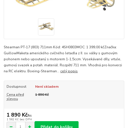
Stearman PT-17 (803) 711mm Kód: 4SH0803MOC: 1 399,00 kčZnačka:
GuillowMaketa amerického cvičného letadla z II. sv. války s gumovým
pohonem nebo upoutaný s motorem 1-1,5ccm. Vysekávané díly, vrtule,
gumový svazek a potah. materiál. Rozpětí 711 mm. Vhodná pro konverzi
na RC elektru. Boeing-Stearman...
celý popis
Dostupnost
Není skladem
Cena před
1 890 Kč
slevou
1 890 Kč
/
ks
1 562 Kč
bez DPH
Přidat do košíku