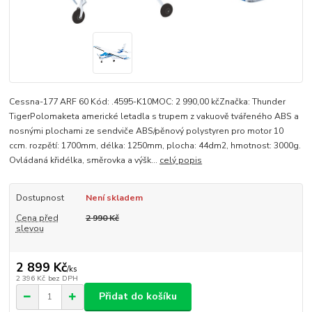
Cessna-177 ARF 60 Kód: .4595-K10MOC: 2 990,00 kčZnačka: Thunder
TigerPolomaketa americké letadla s trupem z vakuově tvářeného ABS a
nosnými plochami ze sendviče ABS/pěnový polystyren pro motor 10
ccm. rozpětí: 1700mm, délka: 1250mm, plocha: 44dm2, hmotnost: 3000g.
Ovládaná křidélka, směrovka a výšk...
celý popis
Dostupnost
Není skladem
Cena před
2 990 Kč
slevou
2 899 Kč
/
ks
2 396 Kč
bez DPH
Přidat do košíku