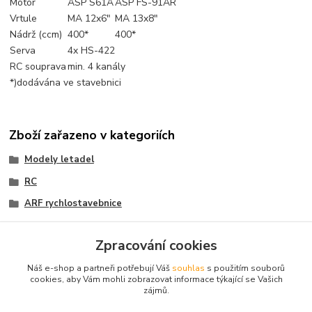
Motor
ASP S61A
ASP FS-91AR
Vrtule
MA 12x6"
MA 13x8"
Nádrž (ccm)
400*
400*
Serva
4x HS-422
RC souprava
min. 4 kanály
*)dodávána ve stavebnici
Zboží zařazeno v kategoriích
Modely letadel
RC
ARF rychlostavebnice
ARF rychlostavebnice
Zpracování cookies
Polomakety sportovní
Náš e-shop a partneři potřebují Váš
souhlas
s použitím souborů
Polomakety sportovní
cookies, aby Vám mohli zobrazovat informace týkající se Vašich
zájmů.
Rozpětí 1,4-1,7m