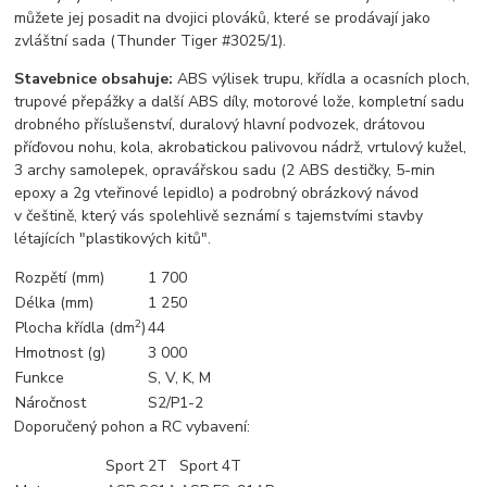
můžete jej posadit na dvojici plováků, které se prodávají jako
zvláštní sada (Thunder Tiger #3025/1).
Stavebnice obsahuje:
ABS výlisek trupu, křídla a ocasních ploch,
trupové přepážky a další ABS díly, motorové lože, kompletní sadu
drobného příslušenství, duralový hlavní podvozek, drátovou
příďovou nohu, kola, akrobatickou palivovou nádrž, vrtulový kužel,
3 archy samolepek, opravářskou sadu (2 ABS destičky, 5-min
epoxy a 2g vteřinové lepidlo) a podrobný obrázkový návod
v češtině, který vás spolehlivě seznámí s tajemstvími stavby
létajících "plastikových kitů".
Rozpětí (mm)
1 700
Délka (mm)
1 250
2
Plocha křídla (dm
)
44
Hmotnost (g)
3 000
Funkce
S, V, K, M
Náročnost
S2/P1-2
Doporučený pohon a RC vybavení:
Sport 2T
Sport 4T