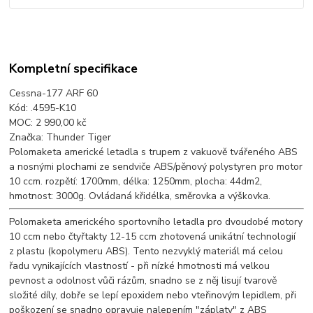
Kompletní specifikace
Cessna-177 ARF 60
Kód: .4595-K10
MOC: 2 990,00 kč
Značka: Thunder Tiger
Polomaketa americké letadla s trupem z vakuově tvářeného ABS
a nosnými plochami ze sendviče ABS/pěnový polystyren pro motor
10 ccm. rozpětí: 1700mm, délka: 1250mm, plocha: 44dm2,
hmotnost: 3000g. Ovládaná křidélka, směrovka a výškovka.
Polomaketa amerického sportovního letadla pro dvoudobé motory
10 ccm nebo čtyřtakty 12-15 ccm zhotovená unikátní technologií
z plastu (kopolymeru ABS). Tento nezvyklý materiál má celou
řadu vynikajících vlastností - při nízké hmotnosti má velkou
pevnost a odolnost vůči rázům, snadno se z něj lisují tvarově
složité díly, dobře se lepí epoxidem nebo vteřinovým lepidlem, při
poškození se snadno opravuje nalepením "záplaty" z ABS