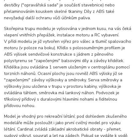
destičky ("opravářská sada" je součástí stavebnice) nebo
přelaminováním kouskem skelné tkaniny. Díly z ABS také
nevyžadují další ochranu vůči účinkům paliva.
Skořepina trupu modelu je vylisována v jednom kusu, na vás čeká
vlepení vnitřních přepážek, instalace motoru a RC vybavení.
V přídi modelu je již vytvořen výřez pro válec a tlumič spalovacího
motoru (v poloze na boku). Křídlo s polosouměrným profilem je
ABS výlisek sendvičové konstrukce s jádrem z pěnového
polystyrenu se "zapečenými" balsovými díly a závěsy křidélek.
Křidélka jsou ovládána 1 servem uloženým v centroplánu pomocí
torzních náhonů. Ocasní plochy jsou rovněž ABS výlisky již se
"zapečenými" závěsy výškovky a směrovky. Serva směrovky a
výškovky jsou uložena v trupu v prostoru kabiny, výškovka je
ovládána táhlem, směrovka má lankový náhon. Podvozek je
tříkolový příďový s duralovými hlavními nohami a řiditelnou
příďovou nohou.
Model je vhodný pro rekreační létání; pod dohledem zkušeného
modeláře může posloužit i jako první cvičný model pro výuku
létání. Cardinal zvládá základní akrobatické obraty - přemet,
sudový výkrut, souvrat a let na zádech. Pokud se vydáte k vodě,