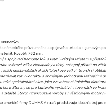
 oblíbených
ta německého průzkumného a spojovcího letadla s gumovým poh
materiál. Rozpětí 762 mm.
 a spojovací hornoplošník s velmi krátkým vzletem a přistáním
ruhé světové války. Nenápadný a tichý, schopný přistát na vět
v jejích nejslavnějších akcích "bleskové války". Storch si oblíbi
ožňoval být v kontaktu s obrněnými jednotkami vrážejícími drt
u také spektakulární akce, jako vysvobození italského diktátor
u hory. Storchy se pro Luftwaffe vyráběly i v továrnách ve Fran
e a zvláště Storchy francouzské výroby s hvězdicovými motory l
e americké firmy DUMAS Aircraft představuje ideální stroj pro m