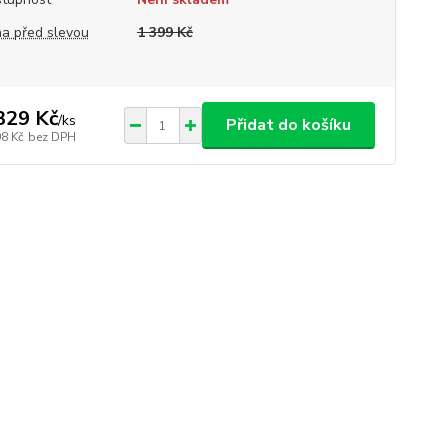
a před slevou
1 399 Kč
329 Kč
/
ks
Přidat do košíku
98 Kč
bez DPH