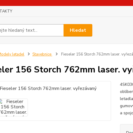
TAKTY
Hledat
odely letadel
Stavebnice
Fieseler 156 Storch 762mm laser. vyřez
eler 156 Storch 762mm laser. v
4SK030
oblíbe
letadl
gumový
a spoj
Dos