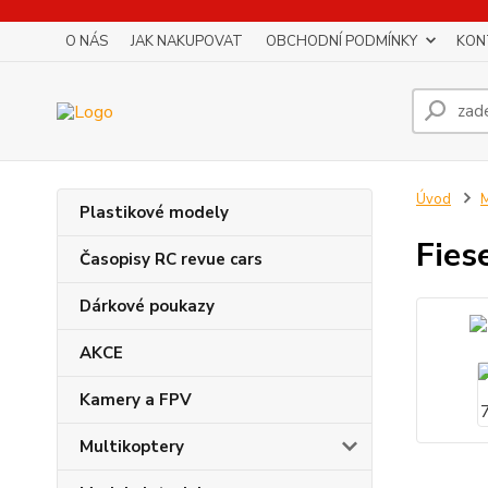
O NÁS
JAK NAKUPOVAT
OBCHODNÍ PODMÍNKY
KON
Úvod
M
Plastikové modely
Fies
Časopisy RC revue cars
Dárkové poukazy
AKCE
Kamery a FPV
Multikoptery