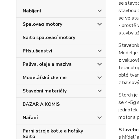
se stavb
stavbou d
Nabíjení
se ve sta
Spalovací motory
- prostě 
stavby už
Saito spalovací motory
Stavebni
Příslušenství
Model je
z vakuově
Paliva, oleje a maziva
technolog
oblé tvar
Modelářská chemie
z balsový
Stavební materiály
Storch je
se 4-5g 
BAZAR A KOMIS
jednotek
motor a p
Nářadí
Stavebni
Parní stroje kotle a hořáky
Saito
s hřídelí