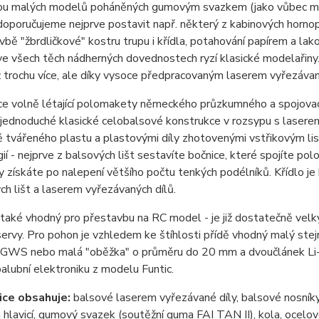
ou malých modelů poháněných gumovým svazkem (jako vůbec mode
oporučujeme nejprve postavit např. některý z kabinových horno
vbě "žbrdličkové" kostru trupu i křídla, potahování papírem a la
ve všech těch nádherných dovednostech ryzí klasické modelařiny.
 trochu více, ale díky vysoce předpracovaným laserem vyřezávan
ce volně létající polomakety německého průzkumného a spojova
 jednoduché klasické celobalsové konstrukce v rozsypu s laser
 tvářeného plastu a plastovými díly zhotovenými vstřikovým li
ií - nejprve z balsových lišt sestavíte bočnice, které spojíte p
y získáte po nalepení většího počtu tenkých podélníků. Křídlo je 
ch lišt a laserem vyřezávaných dílů.
 také vhodný pro přestavbu na RC model - je již dostatečně velký
servy. Pro pohon je vzhledem ke štíhlosti přídě vhodný malý st
 GWS nebo malá "oběžka" o průměru do 20 mm a dvoučlánek Li-
alubní elektroniku z modelu Funtic.
ce obsahuje:
balsové laserem vyřezávané díly, balsové nosníky, v
 a hlavicí, gumový svazek (soutěžní guma FAI TAN II), kola, ocelo