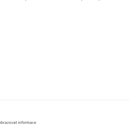
imakety
obrazovat informace