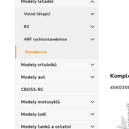
Modely letadel
Volně létající
RC
ARF rychlostavebnice
Stavebnice
Modely vrtulníků
Komple
Modely aut
4SK030
CROSS-RC
Modely motocyklů
Modely lodí
Modely tanků a ostatní