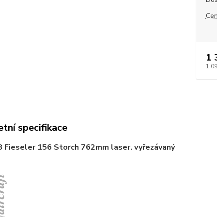
Cen
1 
1 0
tní specifikace
8
Fieseler 156 Storch 762mm laser. vyřezávaný