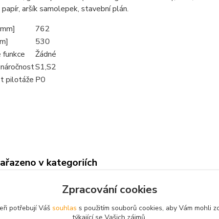
papír, aršík samolepek, stavební plán.
[mm]
762
mm]
530
 funkce
Žádné
 náročnost
S1,S2
t pilotáže
P0
zařazeno v kategoriích
létající
Stavebnice
Min
Zpracování cookies
eři potřebují Váš
souhlas
s použitím souborů cookies, aby Vám mohli z
týkající se Vašich zájmů.