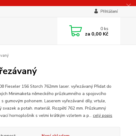
Přihlášení
0
ks
za
0,00 Kč
ávaný
yřezávaný
8 Fieseler 156 Storch 762mm laser. vyřezávaný Přidat do
ných Minimaketa německého průzkumného a spojovcího
a s gumovým pohonem. Laserem vyřezávané díly, vrtule,
 svazek a potah. materiál. Rozpětí 762 mm. Průzkumný
ovací hornoplošník s velmi krátkým vzletem a p...
celý popis
tupnost
Není skladem