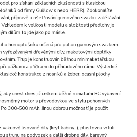
l pro získání základních zkušeností s klasickou
plošníků od firmy Guillow's nebo HERR). Zdokonalíte
kování, přípravě a ošetřování gumového svazku, zalétávání
 Vzhledem k velikosti modelu a složitosti předlohy je
ým dílům to jde jako po másle.
cího hornoplošníku určená pro pohon gumovým svazkem.
em vyřezávanými dřevěnými díly, maketovými doplňky
sováním. Trup je konstruován běžnou minimaketářskou
olopřepážkami a příčkami do příhradového rámu. Výsledné
klasické konstrukce z nosníků a žeber, ocasní plochy
, aby unesl dnes již celkem běžné miniaturní RC vybavení
ejnosměrný motor s převodovkou ve stylu pohonných
Po 300-500 mAh. Jinou dobrou možností je použít
akuově lisované díly (kryt kabiny...), plastovou vrtuli
vou strunu na podvozek a další drobné díly, barevný