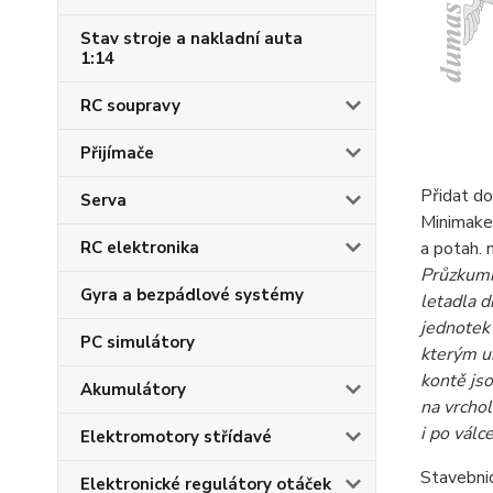
Stav stroje a nakladní auta
1:14
RC soupravy
Přijímače
Přidat do
Serva
Minimake
RC elektronika
a potah. 
Průzkumný
Gyra a bezpádlové systémy
letadla d
jednotek 
PC simulátory
kterým um
kontě jso
Akumulátory
na vrchol
i po válc
Elektromotory střídavé
Stavebnic
Elektronické regulátory otáček