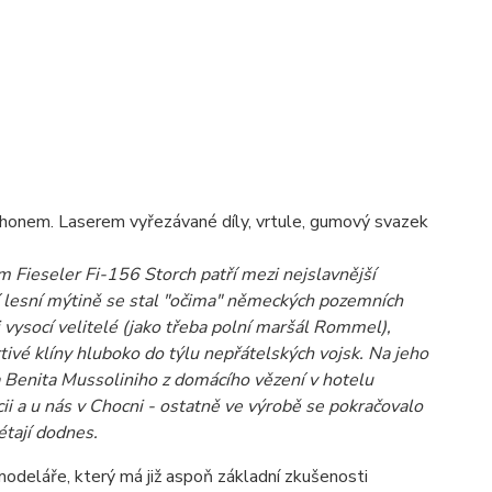
onem. Laserem vyřezávané díly, vrtule, gumový svazek
 Fieseler Fi-156 Storch patří mezi nejslavnější
ší lesní mýtině se stal "očima" německých pozemních
li vysocí velitelé (jako třeba polní maršál Rommel),
ivé klíny hluboko do týlu nepřátelských vojsk. Na jeho
a Benita Mussoliniho z domácího vězení v hotelu
cii a u nás v Chocni - ostatně ve výrobě se pokračovalo
étají dodnes.
odeláře, který má již aspoň základní zkušenosti