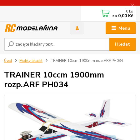
0
ks
za
0,00 Kč
Menu
Hledat
Úvod
Modely letadel
TRAINER 10ccm 1900mm rozp.ARF PH034
TRAINER 10ccm 1900mm
rozp.ARF PH034