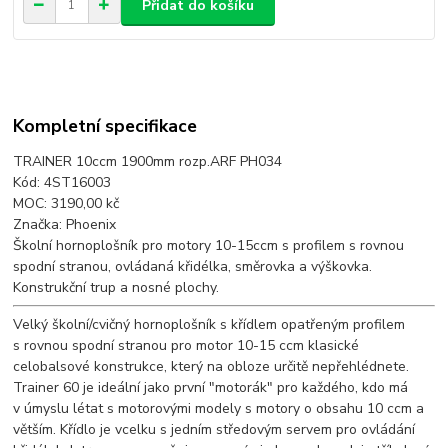
Přidat do košíku
Kompletní specifikace
TRAINER 10ccm 1900mm rozp.ARF PH034
Kód: 4ST16003
MOC: 3190,00 kč
Značka: Phoenix
Školní hornoplošník pro motory 10-15ccm s profilem s rovnou
spodní stranou, ovládaná křidélka, směrovka a výškovka.
Konstrukční trup a nosné plochy.
Velký školní/cvičný hornoplošník s křídlem opatřeným profilem
s rovnou spodní stranou pro motor 10-15 ccm klasické
celobalsové konstrukce, který na obloze určitě nepřehlédnete.
Trainer 60 je ideální jako první "motorák" pro každého, kdo má
v úmyslu létat s motorovými modely s motory o obsahu 10 ccm a
větším. Křídlo je vcelku s jedním středovým servem pro ovládání