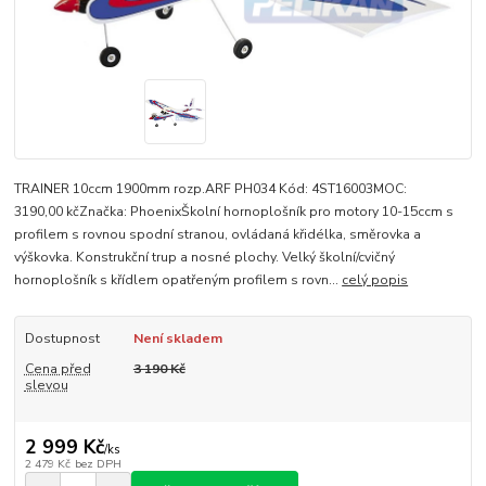
TRAINER 10ccm 1900mm rozp.ARF PH034 Kód: 4ST16003MOC:
3190,00 kčZnačka: PhoenixŠkolní hornoplošník pro motory 10-15ccm s
profilem s rovnou spodní stranou, ovládaná křidélka, směrovka a
výškovka. Konstrukční trup a nosné plochy. Velký školní/cvičný
hornoplošník s křídlem opatřeným profilem s rovn...
celý popis
Dostupnost
Není skladem
Cena před
3 190 Kč
slevou
2 999 Kč
/
ks
2 479 Kč
bez DPH