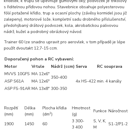
křidélek, k trupu se upevňuje gumovými oky; podvozek je tříkolový
s řiditelnou příďovou nohou. Stavebnice obsahuje polyesterovou
fólií potažené křídlo, trup a ocasní plochy (závěsy kormidel jsou již
zalepeny), motorové lože, kompletní sadu drobného příslušenství,
předohýbaný drátový podvozek, kola, akrobatickou palivovou
nádrž, kužel a podrobný obrázkový návod.
Trainer 60 lze snadno upravit pro aerovlek, v tom případě je lépe
použít dvoutakt 12,7-15 ccm.
Doporučený pohon a RC vybavení:
Motor
Vrtule
Nádrž (ccm)
Serva
RC souprava
MVVS 10GFS
MA 12x6"
350-400
ASP S61A
MA 12x6"
4x HS-422
min. 4 kanály
ASP FS-91AR
MA 13x8"
300-350
Rozpětí
Délka
Plocha křídla
Hmotnost
Funkce
Náročnost
2
(mm)
(mm)
(dm
)
(g)
3 300-
S, V, K,
1900
1450
60
S1-2/P1-2
3 400
M