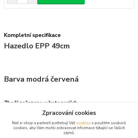
Kompletní specifikace
Hazedlo EPP 49cm
Barva modrá červená
Zboží zařazeno v kategoriích
Zpracování cookies
Volně létající
Náš e-shop a partneři potřebují Váš
souhlas
s použitím souborů
Házedla a gumáčky
cookies, aby Vám mohli zobrazovat informace týkající se Vašich
zájmů.
Kluzáky a větroně