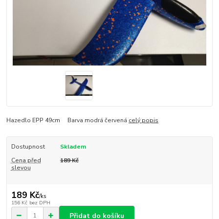
Hazedlo EPP 49cm Barva modrá červená
celý popis
Dostupnost
Skladem
Cena před
189 Kč
slevou
189 Kč
/
ks
156 Kč
bez DPH
Přidat do košíku