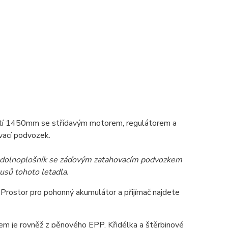
ětí 1450mm se střídavým motorem, regulátorem a
vací podvozek.
ý dolnoplošník se záďovým zatahovacím podvozkem
sů tohoto letadla.
Prostor pro pohonný akumulátor a přijímač najdete
em je rovněž z pěnového EPP. Křidélka a štěrbinové