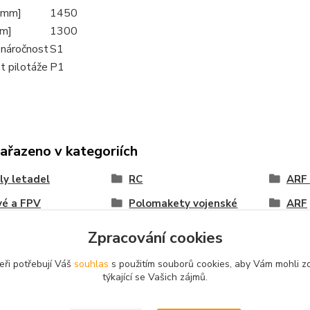
[mm]
1450
mm]
1300
 náročnost
S1
t pilotáže
P1
zařazeno v kategoriích
y letadel
RC
ARF 
vé a FPV
Polomakety vojenské
ARF
tí 1,4-1,7m
Zpracování cookies
eři potřebují Váš
souhlas
s použitím souborů cookies, aby Vám mohli z
týkající se Vašich zájmů.