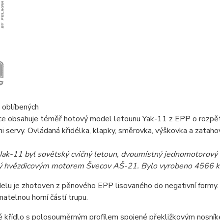
 oblíbených
ce obsahuje téměř hotový model letounu Yak-11 z EPP o rozp
 servy. Ovládaná křidélka, klapky, směrovka, výškovka a zataho
 Jak-11 byl sovětský cvičný letoun, dvoumístný jednomotorov
 hvězdicovým motorem Švecov AŠ-21. Bylo vyrobeno 4566 ku
lu je zhotoven z pěnového EPP lisovaného do negativní formy. 
atelnou horní částí trupu.
é křídlo s polosouměrným profilem spojené překližkovým nosník