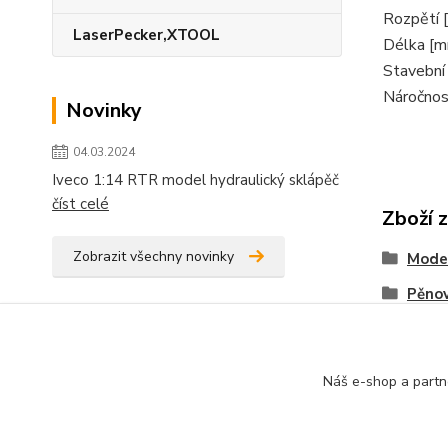
Rozpětí 
LaserPecker,XTOOL
Délka [
Stavební
Náročnos
Novinky
04.03.2024
Iveco 1:14 RTR model hydraulický sklápěč
číst celé
Zboží 
Zobrazit všechny novinky
Model
Pěno
Rozpě
Náš e-shop a partn