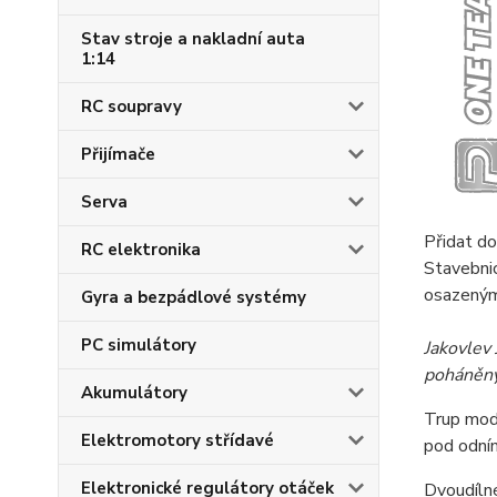
Stav stroje a nakladní auta
1:14
RC soupravy
Přijímače
Serva
Přidat do
RC elektronika
Stavebni
osazenými
Gyra a bezpádlové systémy
PC simulátory
Jakovlev
poháněný
Akumulátory
Trup mode
Elektromotory střídavé
pod odním
Elektronické regulátory otáček
Dvoudíln