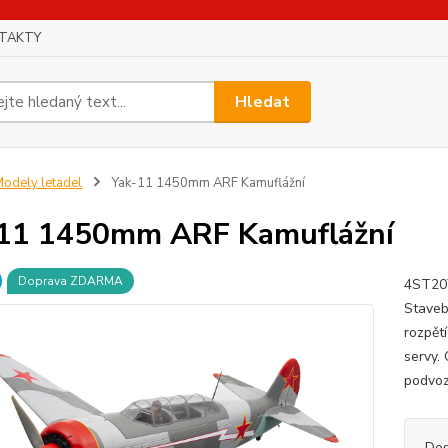
TAKTY
Hledat
odely letadel
Yak-11 1450mm ARF Kamuflážní
11 1450mm ARF Kamuflážní
Doprava ZDARMA
4ST20Y
Staveb
rozpět
servy.
podvoz
Dos