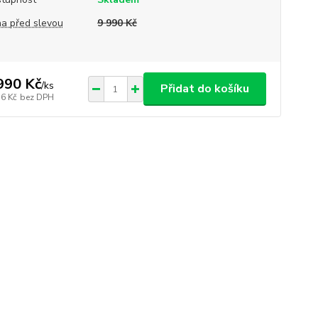
a před slevou
9 990 Kč
990 Kč
/
ks
Přidat do košíku
56 Kč
bez DPH