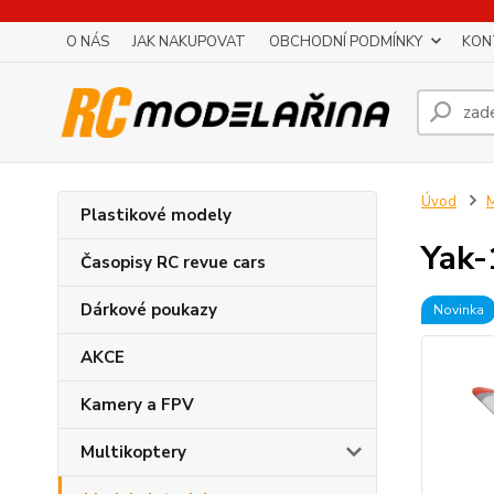
O NÁS
JAK NAKUPOVAT
OBCHODNÍ PODMÍNKY
KON
Úvod
M
Plastikové modely
Yak-
Časopisy RC revue cars
Dárkové poukazy
Novinka
AKCE
Kamery a FPV
Multikoptery