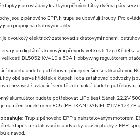
 klapky jsou ovládány krátkými přímými táhly dvěma páry serv u
ochy jsou z pěnového EPP, k trupu se upevňují šrouby. Pro ovládán
y jsou propojena drátovými táhly.
je dvoukolý elektrický zatahovací s drátovými nohami. ostruhov
erva jsou digitální s kovovými převody velikosti 12g (Křidélka
r velikosti BL5052 KV410 s 80A Hobbywing regulátorem otáče
dání modelu budete potřebovat přinejmenším šestikanálovou R
, kdy obě serva křidélek a klapek i oba zatahovací podvozky jso
hovat nezávislé ovládání serv těchto funkcí, budete potřebovat
onný akumulátor budete potřebovat LiPo šestičlánek 22,2V 500
u je opatřen konektorem EC5 (PELIKAN DANIEL #1ME1247P 
 obsahuje:
Trup z pěnového EPP s nainstalovaným motorem, ESC
délek, klapek a zatahovacími podvozky, ocasní plochy z EPP, spo
bů a návod.