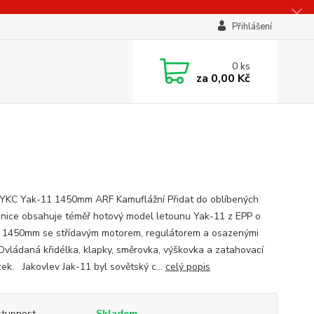
Přihlášení
0
ks
za
0,00 Kč
KC Yak-11 1450mm ARF Kamuflážní Přidat do oblíbených
nice obsahuje téměř hotový model letounu Yak-11 z EPP o
í 1450mm se střídavým motorem, regulátorem a osazenými
 Ovládaná křidélka, klapky, směrovka, výškovka a zatahovací
ek. Jakovlev Jak-11 byl sovětský c...
celý popis
tupnost
Skladem