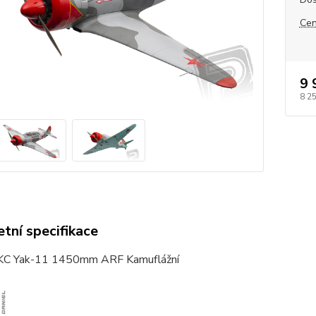
Cen
9 
8 2
tní specifikace
KC
Yak-11 1450mm ARF Kamuflážní