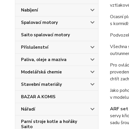
vztlakové
Nabíjení
Ocasní pl
Spalovací motory
s kormidl
Saito spalovací motory
Podvozek 
Všechna s
Příslušenství
outrunne
Paliva, oleje a maziva
Pro ovlá
provedení
Modelářská chemie
chtít zac
Stavební materiály
Jako poh
BAZAR A KOMIS
v model
ARF set
Nářadí
servy kři
Parní stroje kotle a hořáky
sadu šrou
Saito