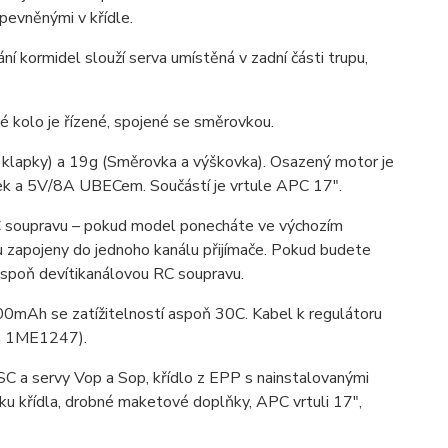
pevněnými v křídle.
í kormidel slouží serva umístěná v zadní části trupu,
é kolo je řízené, spojené se směrovkou.
 a klapky) a 19g (Směrovka a výškovka). Osazený motor je
k a 5V/8A UBECem. Součástí je vrtule APC 17".
C soupravu – pokud model ponecháte ve výchozím
u zapojeny do jednoho kanálu přijímače. Pokud budete
 aspoň devítikanálovou RC soupravu.
0mAh se zatížitelností aspoň 30C. Kabel k regulátoru
a 1ME1247).
 a servy Vop a Sop, křídlo z EPP s nainstalovanými
jku křídla, drobné maketové doplňky, APC vrtuli 17",