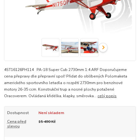
4ST16126PH114 PA-18 Super Cub 2730mm 1:4 ARF Doporučujeme
cena přepravy dle přepravní spol! Přidat do oblíbených Polomaketa
amerického sportovního letadla o rozpětí 2730mm pro benzínové
motory 26-35 ccm. Konstrukční trup a nosné plochy potažené
Oracoverem. Ovládaná křidélka, klapky, směrovka...
celý popis
Dostupnost
Není skladem
Cena před
15 490 Kč
slevou