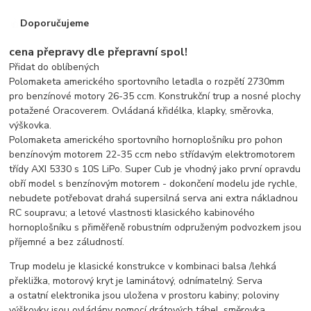
Doporučujeme
cena přepravy dle přepravní spol!
Přidat do oblíbených
Polomaketa amerického sportovního letadla o rozpětí 2730mm
pro benzínové motory 26-35 ccm. Konstrukční trup a nosné plochy
potažené Oracoverem. Ovládaná křidélka, klapky, směrovka,
výškovka.
Polomaketa amerického sportovního hornoplošníku pro pohon
benzínovým motorem 22-35 ccm nebo střídavým elektromotorem
třídy AXI 5330 s 10S LiPo. Super Cub je vhodný jako první opravdu
obří model s benzínovým motorem - dokončení modelu jde rychle,
nebudete potřebovat drahá supersilná serva ani extra nákladnou
RC soupravu; a letové vlastnosti klasického kabinového
hornoplošníku s přiměřeně robustním odpruženým podvozkem jsou
příjemné a bez záludností.
Trup modelu je klasické konstrukce v kombinaci balsa /lehká
překližka, motorový kryt je laminátový, odnímatelný. Serva
a ostatní elektronika jsou uložena v prostoru kabiny; poloviny
výškovky jsou ovládány pomocí drátových táhel, směrovka