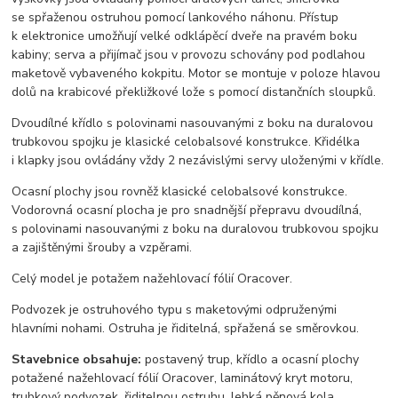
se spřaženou ostruhou pomocí lankového náhonu. Přístup
k elektronice umožňují velké odklápěcí dveře na pravém boku
kabiny; serva a přijímač jsou v provozu schovány pod podlahou
maketově vybaveného kokpitu. Motor se montuje v poloze hlavou
dolů na krabicové překližkové lože s pomocí distančních sloupků.
Dvoudílné křídlo s polovinami nasouvanými z boku na duralovou
trubkovou spojku je klasické celobalsové konstrukce. Křidélka
i klapky jsou ovládány vždy 2 nezávislými servy uloženými v křídle.
Ocasní plochy jsou rovněž klasické celobalsové konstrukce.
Vodorovná ocasní plocha je pro snadnější přepravu dvoudílná,
s polovinami nasouvanými z boku na duralovou trubkovou spojku
a zajištěnými šrouby a vzpěrami.
Celý model je potažem nažehlovací fólií Oracover.
Podvozek je ostruhového typu s maketovými odpruženými
hlavními nohami. Ostruha je řiditelná, spřažená se směrovkou.
Stavebnice obsahuje:
postavený trup, křídlo a ocasní plochy
potažené nažehlovací fólií Oracover, laminátový kryt motoru,
trubkový podvozek, řiditelnou ostruhu, lehká pěnová kola,