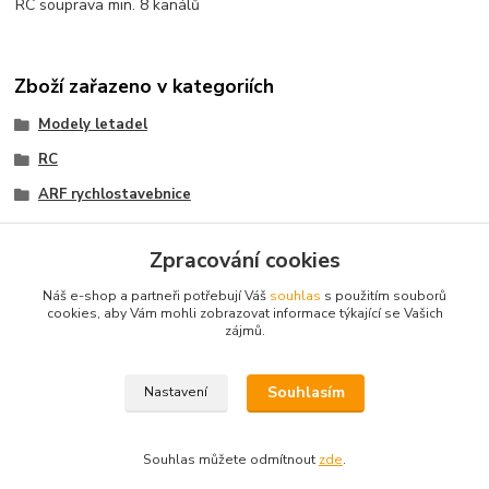
RC souprava
min. 8 kanálů
Zboží zařazeno v kategoriích
Modely letadel
RC
ARF rychlostavebnice
ARF rychlostavebnice
Zpracování cookies
Polomakety sportovní
Náš e-shop a partneři potřebují Váš
souhlas
s použitím souborů
Polomakety sportovní
cookies, aby Vám mohli zobrazovat informace týkající se Vašich
zájmů.
Rozpětí od 2m
Souhlasím
Nastavení
Souhlas můžete odmítnout
zde
.
Vytvořeno na
Eshop-rychle.cz