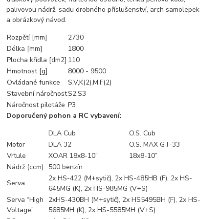
palivovou nádrž, sadu drobného příslušenství, arch samolepek
a obrázkový návod.
Rozpětí [mm]
2730
Délka [mm]
1800
Plocha křídla [dm2]
110
Hmotnost [g]
8000 - 9500
Ovládané funkce
S,V,K(2),M,F(2)
Stavební náročnost
S2,S3
Náročnost pilotáže
P3
Doporučený pohon a RC vybavení:
DLA Cub
O.S. Cub
Motor
DLA 32
O.S. MAX GT-33
Vrtule
XOAR 18x8-10”
18x8-10”
Nádrž (ccm)
500 benzín
2x HS-422 (M+sytič), 2x HS-485HB (F), 2x HS-
Serva
645MG (K), 2x HS-985MG (V+S)
Serva “High
2xHS-430BH (M+sytič), 2x HS5495BH (F), 2x HS-
Voltage”
5685MH (K), 2x HS-5585MH (V+S)