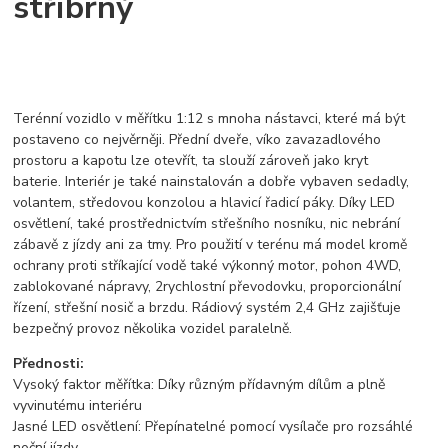
stříbrný
Terénní vozidlo v měřítku 1:12 s mnoha nástavci, které má být
postaveno co nejvěrněji. Přední dveře, víko zavazadlového
prostoru a kapotu lze otevřít, ta slouží zároveň jako kryt
baterie. Interiér je také nainstalován a dobře vybaven sedadly,
volantem, středovou konzolou a hlavicí řadicí páky. Díky LED
osvětlení, také prostřednictvím střešního nosníku, nic nebrání
zábavě z jízdy ani za tmy. Pro použití v terénu má model kromě
ochrany proti stříkající vodě také výkonný motor, pohon 4WD,
zablokované nápravy, 2rychlostní převodovku, proporcionální
řízení, střešní nosič a brzdu. Rádiový systém 2,4 GHz zajišťuje
bezpečný provoz několika vozidel paralelně.
Přednosti:
Vysoký faktor měřítka: Díky různým přídavným dílům a plně
vyvinutému interiéru
Jasné LED osvětlení: Přepínatelné pomocí vysílače pro rozsáhlé
noční jízdy