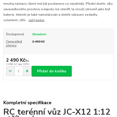
mnoha nástavci, které má být postaveno co nejvěrněji. Přední dveře, víko
zavazadlového prostoru a kapotu lze otevřít, ta slouží zároveň jako kryt
baterie. Interiér je také nainstalován a dobře vybaven sedadly,
volantem, stře...
celý popis
Dostupnost
Skladem
Cena před
2 490 Kč
slevou
2 490 Kč
/
ks
2 058 Kč
bez DPH
Přidat do košíku
Kompletní specifikace
RC terénní vůz JC-X12 1:12