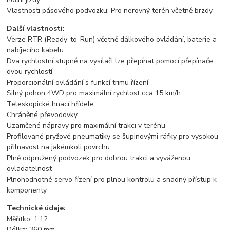
Vlastnosti pásového podvozku: Pro nerovný terén včetně brzdy
Další vlastnosti:
Verze RTR (Ready-to-Run) včetně dálkového ovládání, baterie a
nabíjecího kabelu
Dva rychlostní stupně na vysílači lze přepínat pomocí přepínače
dvou rychlostí
Proporcionální ovládání s funkcí trimu řízení
Silný pohon 4WD pro maximální rychlost cca 15 km/h
Teleskopické hnací hřídele
Chráněné převodovky
Uzamčené nápravy pro maximální trakci v terénu
Profilované pryžové pneumatiky se šupinovými ráfky pro vysokou
přilnavost na jakémkoli povrchu
Plně odpružený podvozek pro dobrou trakci a vyváženou
ovladatelnost
Plnohodnotné servo řízení pro plnou kontrolu a snadný přístup k
komponenty
Technické údaje:
Měřítko: 1:12
Délka: 360 mm