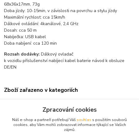
68x36x17mm, 73g
Doba jízdy: 10-15min, v závislosti na povrchu a stylu jízdy
Maximální rychlost: cca 15km/h
Dálkové ovládání: 4kanálové, 2,4 GHz
Dosah: cca 50 m
Nabíječka: USB kabel
Doba nabíjení: cca 120 min
Rozsah dodávky:
Dálkový ovladač
k vozidlu příslušenství nabíjecí kabel baterie návod k obsluze
DE/EN
Zboží zařazeno v kategoriích
Modely aut
Zpracování cookies
Elektro
Náš e-shop a partneři potřebují Váš
souhlas
s použitím souborů
1:12 1:14 1:16-18 1:28
cookies, aby Vám mohli zobrazovat informace týkající se Vašich
zájmů.
Terénní