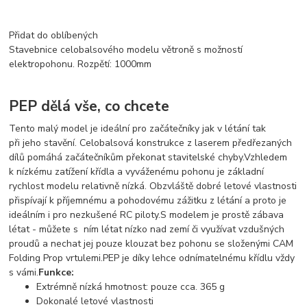
Přidat do oblíbených
Stavebnice celobalsového modelu větroně s možností
elektropohonu. Rozpětí: 1000mm
PEP dělá vše, co chcete
Tento malý model je ideální pro začátečníky jak v létání tak
při jeho stavění. Celobalsová konstrukce z laserem předřezaných
dílů pomáhá začátečníkům překonat stavitelské chyby.Vzhledem
k nízkému zatížení křídla a vyváženému pohonu je základní
rychlost modelu relativně nízká. Obzvláště dobré letové vlastnosti
přispívají k příjemnému a pohodovému zážitku z létání a proto je
ideálním i pro nezkušené RC piloty.S modelem je prostě zábava
létat - můžete s ním létat nízko nad zemí či využívat vzdušných
proudů a nechat jej pouze klouzat bez pohonu se složenými CAM
Folding Prop vrtulemi.PEP je díky lehce odnímatelnému křídlu vždy
s vámi.
Funkce:
Extrémně nízká hmotnost: pouze cca. 365 g
Dokonalé letové vlastnosti