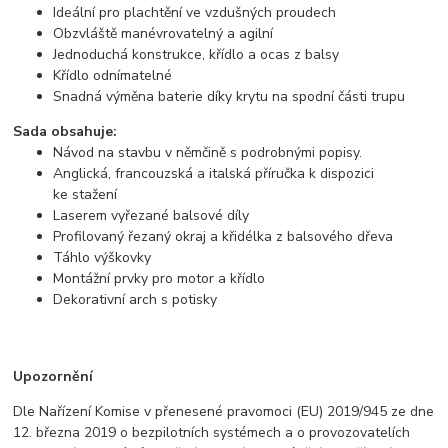
Ideální pro plachtění ve vzdušných proudech
Obzvláště manévrovatelný a agilní
Jednoduchá konstrukce, křídlo a ocas z balsy
Křídlo odnímatelné
Snadná výměna baterie díky krytu na spodní části trupu
Sada obsahuje:
Návod na stavbu v němčině s podrobnými popisy.
Anglická, francouzská a italská příručka k dispozici
ke stažení
Laserem vyřezané balsové díly
Profilovaný řezaný okraj a křidélka z balsového dřeva
Táhlo výškovky
Montážní prvky pro motor a křídlo
Dekorativní arch s potisky
Upozornění
Dle Nařízení Komise v přenesené pravomoci (EU) 2019/945 ze dne
12. března 2019 o bezpilotních systémech a o provozovatelích