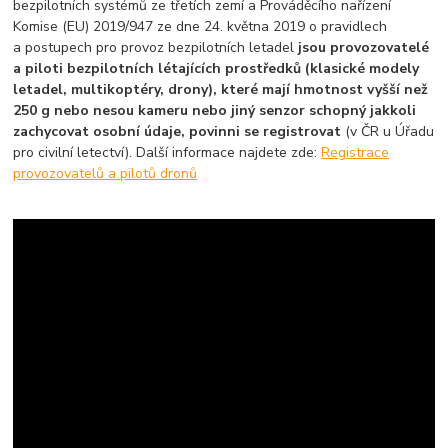
bezpilotních systémů ze třetích zemí a Prováděcího nařízení
Komise (EU) 2019/947 ze dne 24. května 2019 o pravidlech
a postupech pro provoz bezpilotních letadel
jsou provozovatelé
a piloti bezpilotních létajících prostředků (klasické modely
letadel, multikoptéry, drony), které mají hmotnost vyšší než
250 g nebo nesou kameru nebo jiný senzor schopný jakkoli
zachycovat osobní údaje, povinni se registrovat
(v ČR u Úřadu
pro civilní letectví). Další informace najdete zde:
Registrace
provozovatelů a pilotů dronů