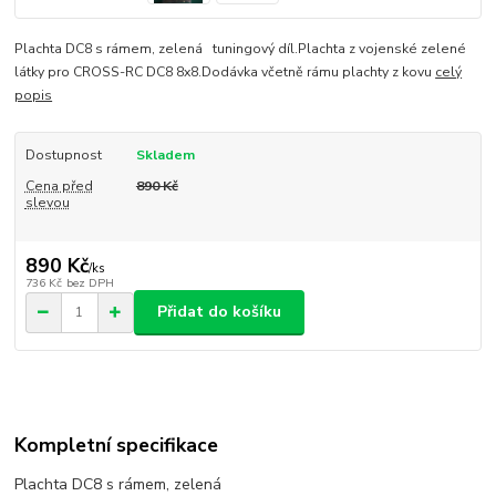
Plachta DC8 s rámem, zelená tuningový díl.Plachta z vojenské zelené
látky pro CROSS-RC DC8 8x8.Dodávka včetně rámu plachty z kovu
celý
popis
Dostupnost
Skladem
Cena před
890 Kč
slevou
890 Kč
/
ks
736 Kč
bez DPH
Přidat do košíku
Kompletní specifikace
Plachta DC8 s rámem, zelená