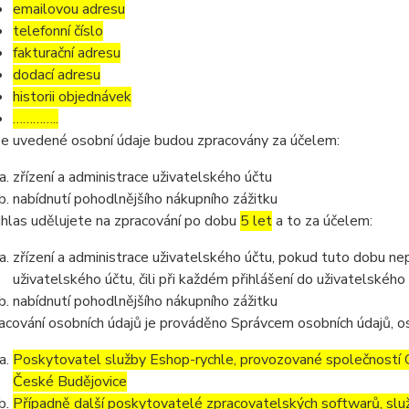
emailovou adresu
telefonní číslo
fakturační adresu
dodací adresu
historii objednávek
…………..
e uvedené osobní údaje budou zpracovány za účelem:
zřízení a administrace uživatelského účtu
nabídnutí pohodlnějšího nákupního zážitku
hlas udělujete na zpracování po dobu
5 let
a to za účelem:
zřízení a administrace uživatelského účtu, pokud tuto dobu ne
uživatelského účtu, čili při každém přihlášení do uživatelského
nabídnutí pohodlnějšího nákupního zážitku
acování osobních údajů je prováděno Správcem osobních údajů, os
Poskytovatel služby Eshop-rychle, provozované společností G
České Budějovice
Případně další poskytovatelé zpracovatelských softwarů, služ