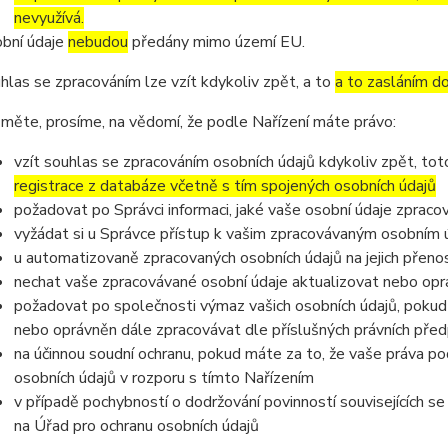
nevyužívá.
bní údaje
nebudou
předány mimo území EU.
hlas se zpracováním lze vzít kdykoliv zpět, a to
a to zasláním do
měte, prosíme, na vědomí, že podle Nařízení máte právo:
vzít souhlas se zpracováním osobních údajů kdykoliv zpět, to
registrace z databáze včetně s tím spojených osobních údajů
požadovat po Správci informaci, jaké vaše osobní údaje zpraco
vyžádat si u Správce přístup k vašim zpracovávaným osobním ú
u automatizovaně zpracovaných osobních údajů na jejich přeno
nechat vaše zpracovávané osobní údaje aktualizovat nebo opra
požadovat po společnosti výmaz vašich osobních údajů, pokud 
nebo oprávněn dále zpracovávat dle příslušných právních před
na účinnou soudní ochranu, pokud máte za to, že vaše práva po
osobních údajů v rozporu s tímto Nařízením
v případě pochybností o dodržování povinností souvisejících s
na Úřad pro ochranu osobních údajů