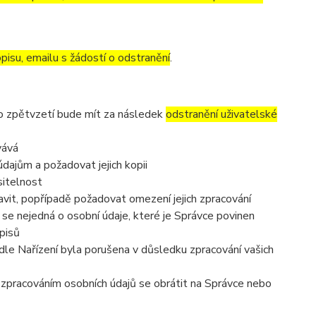
pisu, emailu s žádostí o odstranění
.
to zpětvzetí bude mít za následek
odstranění uživatelské
vává
dajům a požadovat jejich kopii
sitelnost
vit, popřípadě požadovat omezení jejich zpracování
se nejedná o osobní údaje, které je Správce povinen
pisů
dle Nařízení byla porušena v důsledku zpracování vašich
e zpracováním osobních údajů se obrátit na Správce nebo