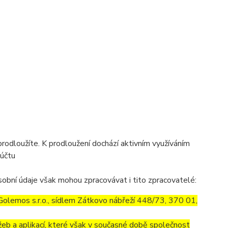
prodloužíte. K prodloužení dochází aktivním využíváním
 účtu
obní údaje však mohou zpracovávat i tito zpracovatelé:
olemos s.r.o., sídlem Zátkovo nábřeží 448/73, 370 01,
eb a aplikací, které však v současné době společnost