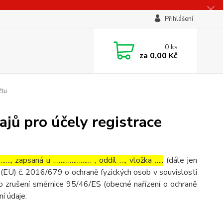
Přihlášení
0
ks
za
0,00 Kč
čtu
jů pro účely registrace
…., zapsaná u ………………… , oddíl …, vložka …..
(dále jen
(EU) č. 2016/679 o ochraně fyzických osob v souvislosti
o zrušení směrnice 95/46/ES (obecné nařízení o ochraně
ní údaje: