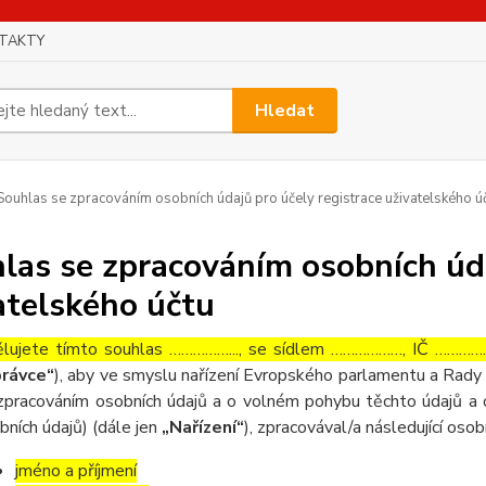
TAKTY
Hledat
ouhlas se zpracováním osobních údajů pro účely registrace uživatelského ú
las se zpracováním osobních úda
atelského účtu
lujete tímto souhlas ……………..., se sídlem ………………, IČ ……………
rávce“
), aby ve smyslu nařízení Evropského parlamentu a Rady 
zpracováním osobních údajů a o volném pohybu těchto údajů a 
bních údajů) (dále jen
„Nařízení“
), zpracovával/a následující osob
jméno a příjmení