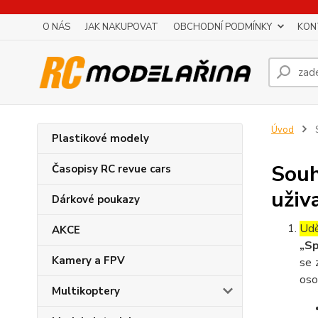
O NÁS
JAK NAKUPOVAT
OBCHODNÍ PODMÍNKY
KON
Úvod
S
Plastikové modely
Souh
Časopisy RC revue cars
uživ
Dárkové poukazy
Udě
AKCE
„Sp
Kamery a FPV
se 
oso
Multikoptery