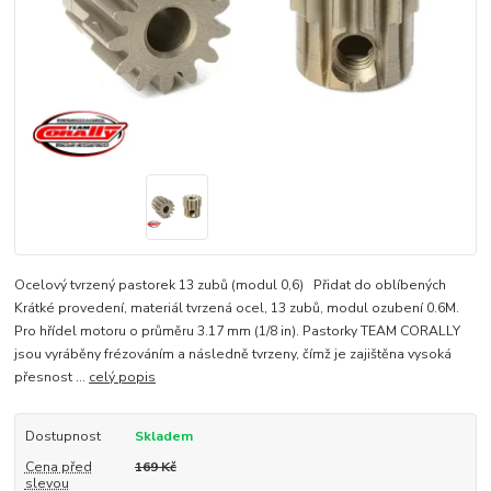
Ocelový tvrzený pastorek 13 zubů (modul 0,6) Přidat do oblíbených
Krátké provedení, materiál tvrzená ocel, 13 zubů, modul ozubení 0.6M.
Pro hřídel motoru o průměru 3.17 mm (1/8 in). Pastorky TEAM CORALLY
jsou vyráběny frézováním a následně tvrzeny, čímž je zajištěna vysoká
přesnost ...
celý popis
Dostupnost
Skladem
Cena před
169 Kč
slevou