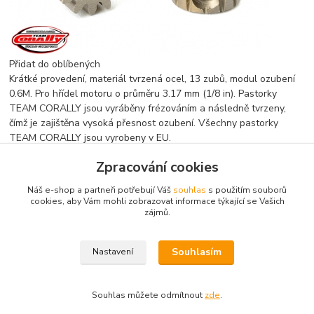
Přidat do oblíbených
Krátké provedení, materiál tvrzená ocel, 13 zubů, modul ozubení
0.6M. Pro hřídel motoru o průměru 3.17 mm (1/8 in). Pastorky
TEAM CORALLY jsou vyráběny frézováním a následně tvrzeny,
čímž je zajištěna vysoká přesnost ozubení. Všechny pastorky
TEAM CORALLY jsou vyrobeny v EU.
Zpracování cookies
Zboží zařazeno v kategoriích
Náš e-shop a partneři potřebují Váš
souhlas
s použitím souborů
cookies, aby Vám mohli zobrazovat informace týkající se Vašich
zájmů.
Náhradní díly
Souhlasím
Nastavení
Souhlas můžete odmítnout
zde
.
Vytvořeno na
Eshop-rychle.cz