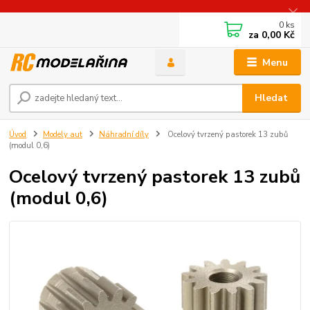
0
ks
za
0,00 Kč
Menu
Hledat
Úvod
Modely aut
Náhradní díly
Ocelový tvrzený pastorek 13 zubů
(modul 0,6)
Ocelový tvrzený pastorek 13 zubů
(modul 0,6)