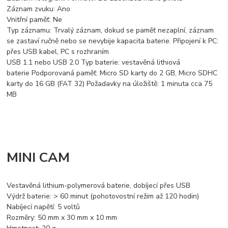
Záznam zvuku: Ano
Vnitřní paměť: Ne
Typ záznamu: Trvalý záznam, dokud se paměť nezaplní, záznam
se zastaví ručně nebo se nevybije kapacita baterie. Připojení k PC:
přes USB kabel, PC s rozhraním
USB 1.1 nebo USB 2.0 Typ baterie: vestavěná lithiová
baterie Podporovaná paměť: Micro SD karty do 2 GB, Micro SDHC
karty do 16 GB (FAT 32) Požadavky na úložiště: 1 minuta cca 75
MB
MINI CAM
Vestavěná lithium-polymerová baterie, dobíjecí přes USB
Výdrž baterie: > 60 minut (pohotovostní režim až 120 hodin)
Nabíjecí napětí: 5 voltů
Rozměry: 50 mm x 30 mm x 10 mm