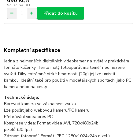
690 Kč
/
ks
570 Kč
bez DPH
Přidat do košíku
Kompletní specifikace
Jedna z nejmenších digitálních videokamer na světě v praktickém
formátu klíčenky. Tento malý fotoaparát má téměř neomezené
využití. Díky extrémně nízké hmotnosti (20g) jej lze umístit
kamkoli. Ideální také pro použití v modelářských sportech, jako PC
kamera nebo na cesty.
Technické údaje:
Barevná kamera se záznamem zvuku
Lze použít jako webovou kameru/PC kameru
Přehrávání videa přes PC
Komprese videa: Formát videa AVI, 720x480x24b
pixelů (30 fps)
Záznam fotografií: Formát JPEG 1280x1024x24b pixelů