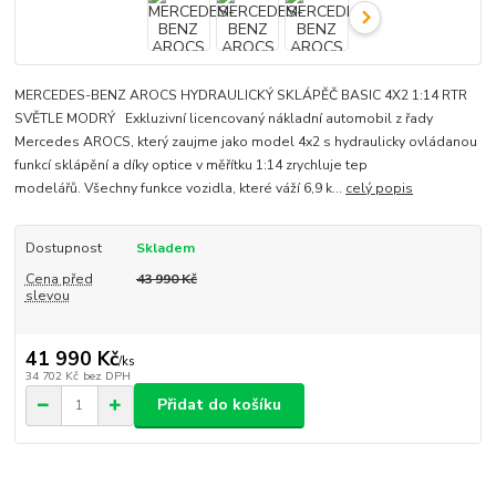
MERCEDES-BENZ AROCS HYDRAULICKÝ SKLÁPĚČ BASIC 4X2 1:14 RTR
SVĚTLE MODRÝ Exkluzivní licencovaný nákladní automobil z řady
Mercedes AROCS, který zaujme jako model 4x2 s hydraulicky ovládanou
funkcí sklápění a díky optice v měřítku 1:14 zrychluje tep
modelářů. Všechny funkce vozidla, které váží 6,9 k...
celý popis
Dostupnost
Skladem
Cena před
43 990 Kč
slevou
41 990 Kč
/
ks
34 702 Kč
bez DPH
Přidat do košíku