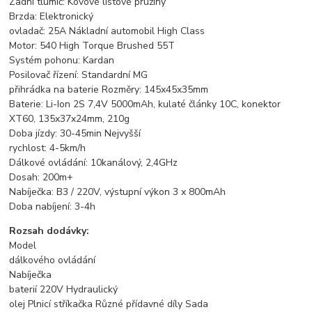
Zadní tlumič: Kovové listové pružiny
Brzda: Elektronický
ovladač: 25A Nákladní automobil High Class
Motor: 540 High Torque Brushed 55T
Systém pohonu: Kardan
Posilovač řízení: Standardní MG
přihrádka na baterie Rozměry: 145x45x35mm
Baterie: Li-Ion 2S 7,4V 5000mAh, kulaté články 10C, konektor
XT60, 135x37x24mm, 210g
Doba jízdy: 30-45min Nejvyšší
rychlost: 4-5km/h
Dálkové ovládání: 10kanálový, 2,4GHz
Dosah: 200m+
Nabíječka: B3 / 220V, výstupní výkon 3 x 800mAh
Doba nabíjení: 3-4h
Rozsah dodávky:
Model
dálkového ovládání
Nabíječka
baterií 220V Hydraulický
olej Plnicí stříkačka Různé přídavné díly Sada