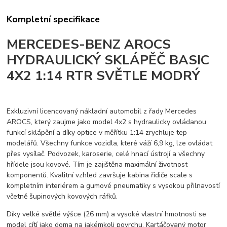
Kompletní specifikace
MERCEDES-BENZ AROCS
HYDRAULICKÝ SKLÁPĚČ BASIC
4X2 1:14 RTR SVĚTLE MODRÝ
Exkluzivní licencovaný nákladní automobil z řady Mercedes
AROCS, který zaujme jako model 4x2 s hydraulicky ovládanou
funkcí sklápění a díky optice v měřítku 1:14 zrychluje tep
modelářů. Všechny funkce vozidla, které váží 6,9 kg, lze ovládat
přes vysílač. Podvozek, karoserie, celé hnací ústrojí a všechny
hřídele jsou kovové. Tím je zajištěna maximální životnost
komponentů. Kvalitní vzhled završuje kabina řidiče scale s
kompletním interiérem a gumové pneumatiky s vysokou přilnavostí
včetně šupinových kovových ráfků.
Díky velké světlé výšce (26 mm) a vysoké vlastní hmotnosti se
model cítí jako doma na jakémkoli povrchu. Kartáčovaný motor