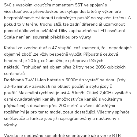
540 s vysokým kroutícím momentem 55T ve spojení s
vícestupňovou převodovkou poskytuje dostatečný výkon pro
bezproblémové zvládnutí i náročných pasáží na sypkém terénu. A
pokud to v terénu trochu ztíží, lze zadní diferenciál uzamknout
pomocí dálkového ovládání. Díky zapínatelnému LED osvětlení
Scale není ani soumrak překážkou pro výlety.
Korbu lze zvednout až o 47 stupňů, což znamená, že i nepoddajné
objemné zboží lze vždy bezpečně vyložit. Přípustná celková
hmotnost je 20 kg, což umožňuje i přepravu těžkých
nákladů. Prohlubeň má objem přes 2 litry nebo 2056 kubických
centimetrů.
Dodávaná 7,4V Li-Ion baterie s 5000mAh vystačí na dobu jízdy
30-45 minut v závislosti na oblasti použití a stylu jízdy či
použití. Maximální rychlost je asi 4-5 km/h. Citlivý 2,4GHz vysílač s
osmi ovladatelnými kanály (možnost více kanálů s volitelným
přijímačem) s dosahem přes 200 metrů a všemi důležitými
rozšířeními je pro tento model zcela dostačující. Všechny spínače,
směšovače a funkce jsou již naprogramovány a nastaveny z
výroby.
Vozidlo je dodáváno kompletně smontované jako verze RTR