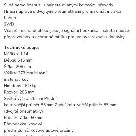
Silné servo řízení s již nainstalovanými kovovými převody
Hnací náprava s dvojitými pneumatikami pro maximální trakci
Pohon
2WD
Včetně mnoha doplňků, jako je signální houkačka, maketa nádrže,
přepravní box a ochranná mřížka pro lampy v rozsahu dodávky
Technické údaje:
Měřítko: 1:14
Délka: 545 mm
Šířka: 208 mm
Výška: 273 mm Hlavní
materiál: kov
Hmotnost: 6,9 kg
Rozvor: 285 mm
Světlá výška: 26 mm Přední
kola: vnější průměr 85 mm Zadní kola: vnější průměr 85 mm
(dvojité pneumatiky)
Průměr ráfku: 50 mm
Převodovka: kovový
přední tlumič: Kovové listové pružiny