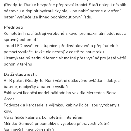
(Ready-to-Run) v bezpečné přepravní krabici. Stačí nalepit několik
nástavců a doplnit hydraulický olej - po nabití baterie a vložení
baterií vysílače lze ihned podniknout první jízdu.
Přednosti:
Kompletní hnací ústrojí vyrobené z kovu: pro maximální odolnost a
správný pohon off
-road LED osvětlení stupnice: předinstalované a přepínatelné
pomocí vysílače, takže nic nestojí v cestě za soumraku
Uzamykatelný zadní diferenciál: možné přes vysílač pro ještě větší
pohon v terénu
Další vlastnosti:
RTR paket (Ready-to-Run) včetně dálkového ovládání, dobíjecí
baterie, nabíječky a baterie vysílače
Exkluzivní licenční model nákladního vozidla Mercedes-Benz
Arcos
Podvozek a karoserie, s výjimkou kabiny řidiče, jsou vyrobeny z
kovu
Váha řidiče kabina s kompletním interiérem
Měřítko Gumové pneumatiky s vysokou přilnavostí včetně
šupinových kovových ráfků