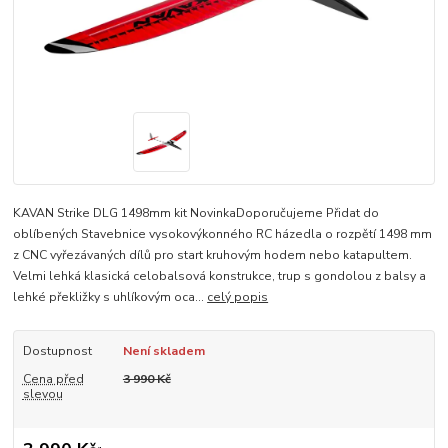
KAVAN Strike DLG 1498mm kit NovinkaDoporučujeme Přidat do
oblíbených Stavebnice vysokovýkonného RC házedla o rozpětí 1498 mm
z CNC vyřezávaných dílů pro start kruhovým hodem nebo katapultem.
Velmi lehká klasická celobalsová konstrukce, trup s gondolou z balsy a
lehké překližky s uhlíkovým oca...
celý popis
Dostupnost
Není skladem
Cena před
3 990 Kč
slevou