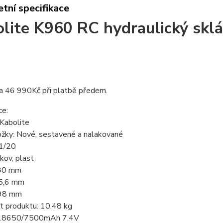
tní specifikace
lite K960 RC hydraulický skl
a 46 990Kč při platbě předem.
ce:
 Kabolite
ožky: Nové, sestavené a nalakované
 1/20
 kov, plast
580 mm
95,6 mm
198 mm
 produktu: 10,48 kg
: 18650/7500mAh 7,4V