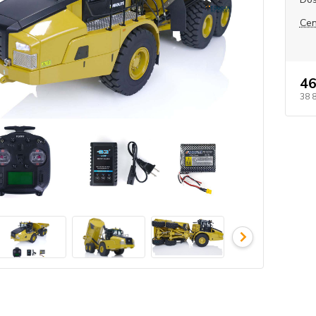
Cen
46
38 