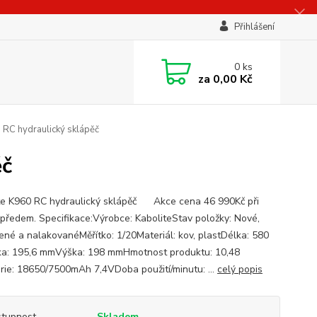
Přihlášení
0
ks
za
0,00 Kč
 RC hydraulický sklápěč
ěč
te K960 RC hydraulický sklápěč Akce cena 46 990Kč při
 předem. Specifikace:Výrobce: KaboliteStav položky: Nové,
ené a nalakovanéMěřítko: 1/20Materiál: kov, plastDélka: 580
a: 195,6 mmVýška: 198 mmHmotnost produktu: 10,48
rie: 18650/7500mAh 7,4VDoba použití/minutu: ...
celý popis
tupnost
Skladem