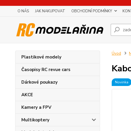
O NÁS
JAK NAKUPOVAT
OBCHODNÍ PODMÍNKY
KON
Úvod
M
Plastikové modely
Kabo
Časopisy RC revue cars
Dárkové poukazy
Novinka
AKCE
Kamery a FPV
Multikoptery