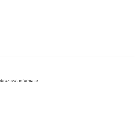
obrazovat informace
Vytvořeno na
Eshop-rychle.cz