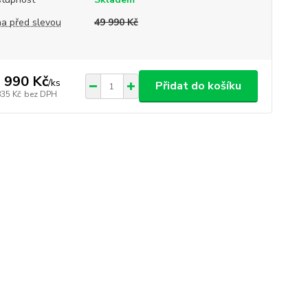
a před slevou
49 990 Kč
 990 Kč
/
ks
Přidat do košíku
835 Kč
bez DPH