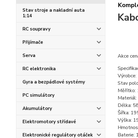
Komple
Stav stroje a nakladní auta
Kabo
1:14
RC soupravy
Přijímače
Serva
Akce cen
Specifika
RC elektronika
Výrobce:
Gyra a bezpádlové systémy
Stav pol
Měřítko:
PC simulátory
Materiál:
Délka: 
Akumulátory
Šířka: 1
Výška: 
Elektromotory střídavé
Hmotnost
Baterie
Elektronické regulátory otáček