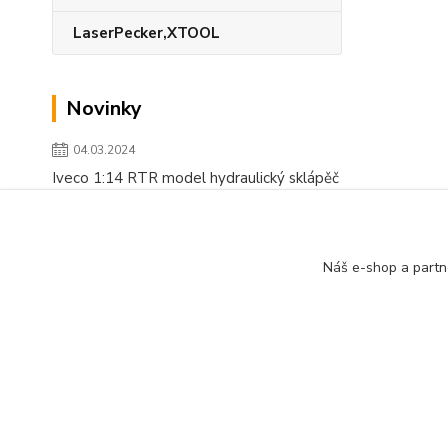
LaserPecker,XTOOL
Novinky
04.03.2024
Iveco 1:14 RTR model hydraulický sklápěč
číst celé
Zobrazit všechny novinky
Náš e-shop a partn