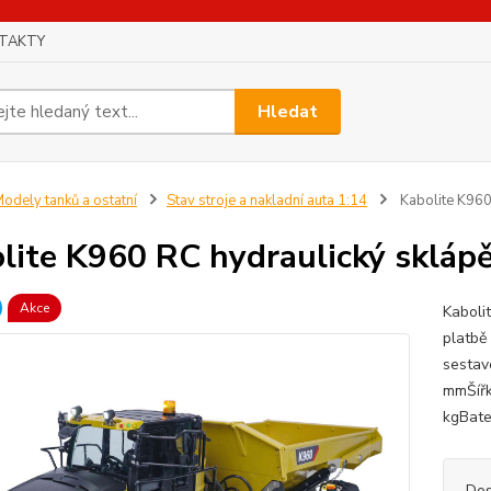
TAKTY
Hledat
odely tanků a ostatní
Stav stroje a nakladní auta 1:14
Kabolite K960
lite K960 RC hydraulický skláp
Akce
Kaboli
platbě
sestav
mmŠířk
kgBate
Dos