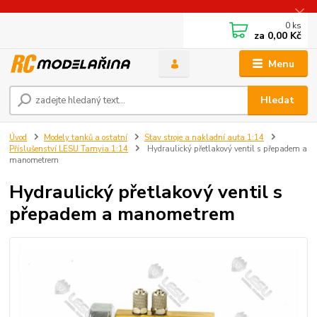
0
ks
za
0,00 Kč
Menu
Hledat
Úvod
Modely tanků a ostatní
Stav stroje a nakladní auta 1:14
Příslušenství LESU Tamyia 1:14
Hydraulický přetlakový ventil s přepadem a
manometrem
Hydraulický přetlakový ventil s
přepadem a manometrem