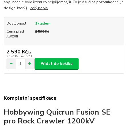
aby i nadále bylo řízení co nejpříjemnější. Co je vizuálně pozoruhodné, je
design, který j...
celý popis
Dostupnost
Skladem
Cena před
2 590 Kč
slevou
2 590 Kč
/
ks
2 140 Kč
bez DPH
Přidat do košíku
Kompletní specifikace
Hobbywing Quicrun Fusion SE
pro Rock Crawler 1200kV