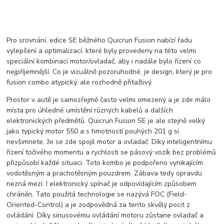
Pro srovnání, edice SE běžného Quicrun Fusion nabízí řadu
vylepšení a optimalizací, které byly provedeny na této velmi
speciální kombinaci motor/ovladač, aby i nadále bylo řízení co
nejpříjemnější. Co je vizuálně pozoruhodné, je design, který je pro
fusion combo atypický, ale rozhodně přitažlivý.
Prostor v autě je samozřejmě často velmi omezený a je zde málo
místa pro úhledné umístění různých kabelů a dalších
elektronických předmětů. Quicrun Fusion SE je ale stejně velký
jako typický motor 550 a s hmotností pouhých 201 g si
nevšimnete, že se zde spojil motor a ovladač.
Díky inteligentnímu
řízení točivého momentu a rychlosti se pásový vozík bez problémů
přizpůsobí každé situaci. Toto kombo je podpořeno vynikajícím
vodotěsným a prachotěsným pouzdrem. Zábava tedy opravdu
nezná mezí. I elektronický spínač je odpovídajícím způsobem
chráněn.
Tato použitá technologie se nazývá FOC (Field-
Oriented-Control) a je zodpovědná za tento skvělý pocit z
ovládání. Díky sinusovému ovládání motoru zůstane ovladač a