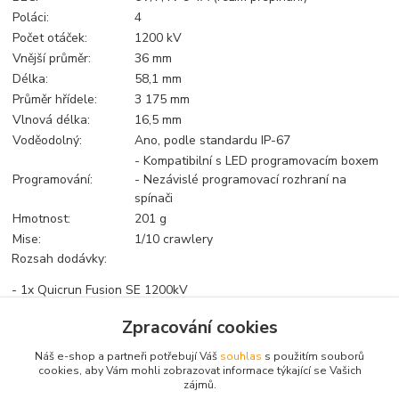
Poláci:
4
Počet otáček:
1200 kV
Vnější průměr:
36 mm
Délka:
58,1 mm
Průměr hřídele:
3 175 mm
Vlnová délka:
16,5 mm
Voděodolný:
Ano, podle standardu IP-67
- Kompatibilní s LED programovacím boxem
Programování:
- Nezávislé programovací rozhraní na
spínači
Hmotnost:
201 g
Mise:
1/10 crawlery
Rozsah dodávky:
- 1x Quicrun Fusion SE 1200kV
Zpracování cookies
Zboží zařazeno v kategoriích
Náš e-shop a partneři potřebují Váš
souhlas
s použitím souborů
cookies, aby Vám mohli zobrazovat informace týkající se Vašich
zájmů.
RAY FOXY LRP HOBBYWING