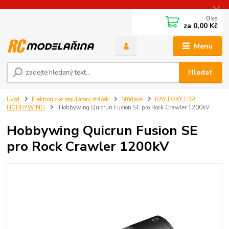
0
ks
za
0,00 Kč
Menu
Hledat
Úvod
Elektronické regulátory otáček
Střídavé
RAY FOXY LRP
HOBBYWING
Hobbywing Quicrun Fusion SE pro Rock Crawler 1200kV
Hobbywing Quicrun Fusion SE
pro Rock Crawler 1200kV