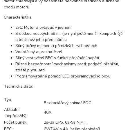
motor chladnější a vy dosáhnete hedvábně hladkého a tichého
chodu motoru.
Charakteristika
2v1: Motor a ovladač v jednom
S délkou necelých 58 mm je nyní ještě menší, kompaktnější
a lehčí než jeho předchůdce
Silný točivý moment i při nízkých rychlostech
Vodotěsný a prachotěsný
Silný vestavěný BEC s funkcí přepínání napětí
Různé bezpečnostní mechanismy proti: podpětí, přehřátí,
ztrátě plynu atd.
Programovatelné pomocí LED programovacího boxu
Technická data:
Typ:
Bezkartáčový snímač FOC
Aktuální
40A
(nepřetržitý):
Počet buněk:
2s-3s LiPo, 6s-9s NiMH
BEC:
6V/7,4V s 4A (režim přepínání)