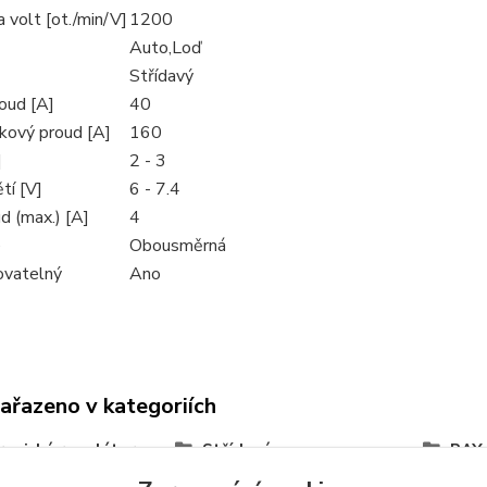
 volt [ot./min/V]
1200
Auto,Loď
Střídavý
oud [A]
40
čkový proud [A]
160
]
2 - 3
tí [V]
6 - 7.4
d (max.) [A]
4
e
Obousměrná
ovatelný
Ano
zařazeno v kategoriích
ronické regulátory
Střídavé
RAY
ek
HOB