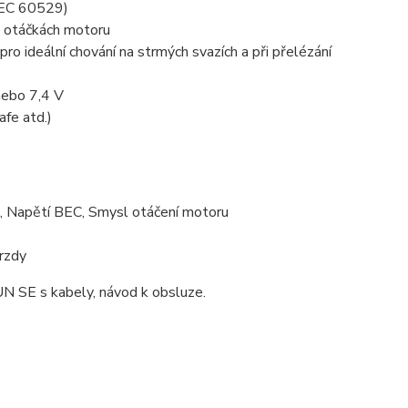
IEC 60529)
ch otáčkách motoru
o ideální chování na strmých svazích a při přelézání
nebo 7,4 V
afe atd.)
, Napětí BEC, Smysl otáčení motoru
brzdy
 SE s kabely, návod k obsluze.