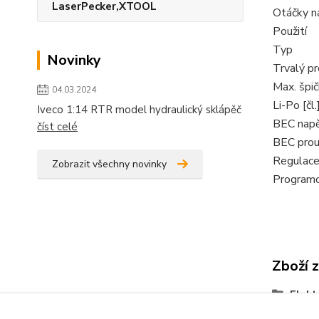
LaserPecker,XTOOL
Otáčky na
Použití
Typ
Novinky
Trvalý pr
Max. špi
04.03.2024
Li-Po [čl.
Iveco 1:14 RTR model hydraulický sklápěč
BEC napě
číst celé
BEC prou
Regulac
Zobrazit všechny novinky
Program
Zboží 
Elekt
otáč