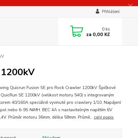
Přihlášení
0
ks
za
0,00 Kč
0kV
r 1200kV
ing Quicrun Fusion SE pro Rock Crawler 1200kV Špičkové
QuicRun SE 1200kV (velikost motoru 540) s integrovaným
torem 40/160A speciálně vyvinuté pro crawlery 1/10. Napájení
ipol nebo 6-9S NiMH. BEC 4A s nastavitelným napětím 6V
,4V. Průměr motoru 36mm, délka 58mm. Průmě...
celý popis
tupnost
Skladem