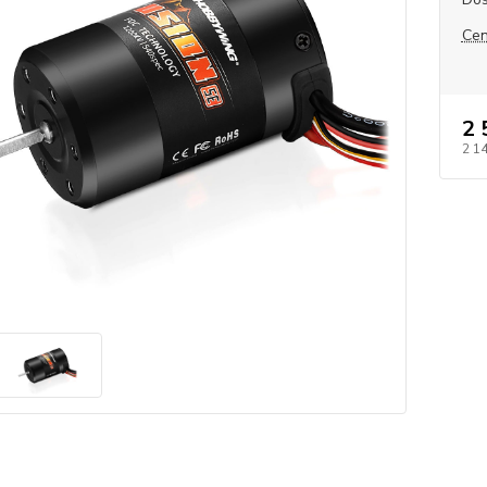
Cen
2 
2 1