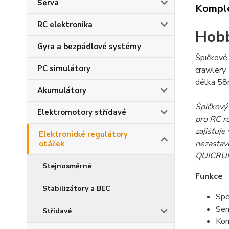
Serva
Komple
RC elektronika
Hobb
Gyra a bezpádlové systémy
Špičkové
PC simulátory
crawlery
délka 58
Akumulátory
Špičkový
Elektromotory střídavé
pro RC ro
zajišťuje
Elektronické regulátory
nezastav
otáček
QUICRUN 
Stejnosměrné
Funkce
Stabilizátory a BEC
Spe
Sen
Střídavé
Kom