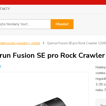
TAKTY
Hledat
lektronické regulátory otáček
Quicrun Fusion SE pro Rock Crawler 120
run Fusion SE pro Rock Crawle
Hobbyw
combo 
regulá
2-3S L
nebo 7
Dos