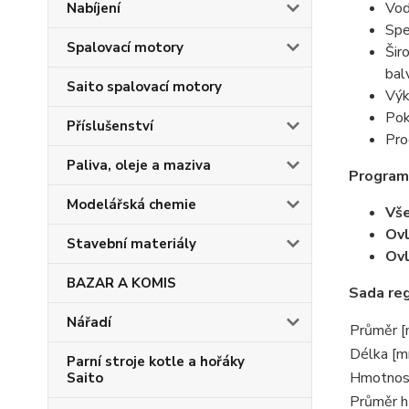
Vod
Nabíjení
Spe
Spalovací motory
Šir
bal
Saito spalovací motory
Výk
Pok
Příslušenství
Pro
Paliva, oleje a maziva
Program
Modelářská chemie
Vš
Ovl
Stavební materiály
Ovl
BAZAR A KOMIS
Sada reg
Nářadí
Průměr 
Délka [
Parní stroje kotle a hořáky
Hmotnost
Saito
Průměr h