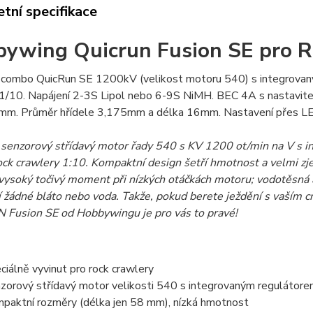
tní specifikace
ywing Quicrun Fusion SE pro 
 combo QuicRun SE 1200kV (velikost motoru 540) s integrovan
 1/10. Napájení 2-3S Lipol nebo 6-9S NiMH. BEC 4A s nastavi
mm. Průměr hřídele 3,175mm a délka 16mm. Nastavení přes LE
 senzorový střídavý motor řady 540 s KV 1200 ot/min na V s i
ck crawlery 1:10. Kompaktní design šetří hmotnost a velmi zje
 vysoký točivý moment při nízkých otáčkách motoru; vodotěsná 
í žádné bláto nebo voda. Takže, pokud berete ježdění s vaším
Fusion SE od Hobbywingu je pro vás to pravé!
ciálně vyvinut pro rock crawlery
zorový střídavý motor velikosti 540 s integrovaným regulátor
paktní rozměry (délka jen 58 mm), nízká hmotnost