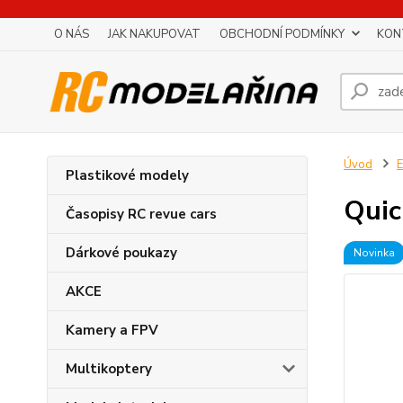
O NÁS
JAK NAKUPOVAT
OBCHODNÍ PODMÍNKY
KON
Úvod
E
Plastikové modely
Quic
Časopisy RC revue cars
Dárkové poukazy
Novinka
AKCE
Kamery a FPV
Multikoptery