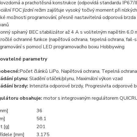
ovzdorná a prachotěsná konstrukce (odpovídá standardu IP67/
ciální FOC jízdní režim zajišťuje vysoký točivý moment při nízký
oké možnosti programování, přesně nastavitelná odporová brzda pr
vanů
onný spínaný BEC stabilizátor až 4 A s volitelným napětím 6,0 
ročilé ochranné funkce (napěťová ochrana, tepelná ochrana, fail-s
gramování s pomocí LED programovacího boxu Hobbywing
ovatelné parametry
eobecné:
Počet článků LiPo, Napěťová ochrana, Tepelná ochrana
ádání plynu:
Sladění otáček/plynu, Maximální výkon vzad
ádání brzdy:
Intenzita odporové brzdy, Progresivita odporové 
ulátoru obsahuje:
motor s integrovaným regulátorem QUICRUN
[mm]
36
mm]
58.1
 [g]
201
řídele [mm]
3.175