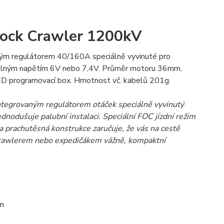
Rock Crawler 1200kV
ým regulátorem 40/160A speciálně vyvinuté pro
telným napětím 6V nebo 7,4V. Průměr motoru 36mm,
D programovací box. Hmotnost vč. kabelů 201g.
ntegrovaným regulátorem otáček speciálně vyvinutý
dnodušuje palubní instalaci. Speciální FOC jízdní režim
a prachutěsná konstrukce zaručuje, že vás na cestě
 crawlerem nebo expedičákem vážně, kompaktní
em