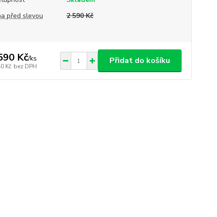
a před slevou
2 590 Kč
590 Kč
/
ks
Přidat do košíku
40 Kč
bez DPH