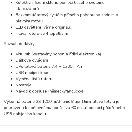
Kolektivní řízení sklonu pomocí 6osého systému
stabilizátorů
Bezkomutátorový systém přímého pohonu na zadním a
hlavním rotoru
LED osvětlení (věrné originálu)
Hlava rotoru se 4 lopatkami
Rozsah dodávky:
Vrtulník (vestavěný pohon a řídicí elektronika)
Dálkové ovládání
LiPo letová baterie 7,4 V 1200 mAh
USB nabíjecí kabel
Výměna listů rotoru
Nástroje
Návod k obsluze (německy/anglicky)
Výkonná baterie 2S 1200 mAh umožňuje 15minutové lety a je
připravena k opětovnému použití za 60 minut pomocí přiloženého
USB nabíjecího kabelu.