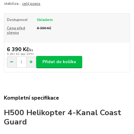
stabiliza...
celý popis
Dostupnost
Skladem
Cena před
6 390 Kč
slevou
6 390 Kč
/
ks
5 281 Kč
bez DPH
Přidat do košíku
Kompletní specifikace
H500 Helikopter 4-Kanal Coast
Guard