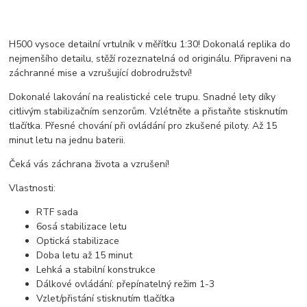
H500 vysoce detailní vrtulník v měřítku 1:30! Dokonalá replika do
nejmenšího detailu, stěží rozeznatelná od originálu. Připraveni na
záchranné mise a vzrušující dobrodružství!
Dokonalé lakování na realistické cele trupu. Snadné lety díky
citlivým stabilizačním senzorům. Vzlétněte a přistaňte stisknutím
tlačítka. Přesné chování při ovládání pro zkušené piloty. Až 15
minut letu na jednu baterii.
Čeká vás záchrana života a vzrušení!
Vlastnosti:
RTF sada
6osá stabilizace letu
Optická stabilizace
Doba letu až 15 minut
Lehká a stabilní konstrukce
Dálkové ovládání: přepínatelný režim 1-3
Vzlet/přistání stisknutím tlačítka