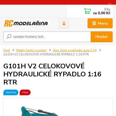
0
ks
za
0,00 Kč
Menu
Hledat
Úvod
Modely tanků a ostatní
Stav stroje a nakladní auta 1:14
G101H V2 CELOKOVOVÉ HYDRAULICKÉ RYPADLO 1:16 RTR
G101H V2 CELOKOVOVÉ
HYDRAULICKÉ RYPADLO 1:16
RTR
Novinka
Akce