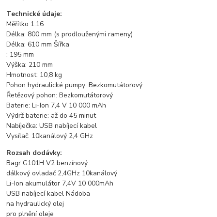
Technické údaje:
Měřítko 1:16
Délka: 800 mm (s prodlouženými rameny)
Délka: 610 mm Šířka
: 195 mm
Výška: 210 mm
Hmotnost: 10,8 kg
Pohon hydraulické pumpy: Bezkomutátorový
Řetězový pohon: Bezkomutátorový
Baterie: Li-Ion 7,4 V 10 000 mAh
Výdrž baterie: až do 45 minut
Nabíječka: USB nabíjecí kabel
Vysílač: 10kanálový 2,4 GHz
Rozsah dodávky:
Bagr G101H V2 benzínový
dálkový ovladač 2,4GHz 10kanálový
Li-Ion akumulátor 7,4V 10 000mAh
USB nabíjecí kabel Nádoba
na hydraulický olej
pro plnění oleje