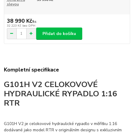
slevou
38 990 Kč
/
ks
32 223 Kč
bez DPH
Přidat do košíku
Kompletní specifikace
G101H V2 CELOKOVOVÉ
HYDRAULICKÉ RYPADLO 1:16
RTR
G101H V2 je celokovové hydraulické rypadlo v měřítku 1:16
dodávané jako model RTR v originálním designu s exkluzivním