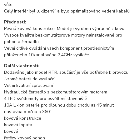
vůle.
Celý interiér byl „uklizený“ a bylo optimalizováno vedení kabelů.
Přednosti:
Pevná kovová konstrukce: Model je vyroben výhradně z kovu
Vysoce kvalitní bezkomutátorové motory nainstalované pro
pohon a čerpadlo
Velmi citlivé ovládání všech komponent prostřednictvím
přiloženého 10kanálového 2,4GHz vysílače
Další vlastnosti:
Dodáváno jako model RTR, součástí je vše potřebné k provozu
(kromě baterií do vysílače)
Velmi kvalitní zpracování
Hydraulické čerpadlo s bezkomutátorovým motorem
4 LED světlomety pro osvětlení staveniště
10A Li-Ion baterie pro dlouhou dobu chodu až 45 minut
nástavba otočná o 360°
kovová konstrukce
kovová lopata
kovové
řetězy kovový pohon