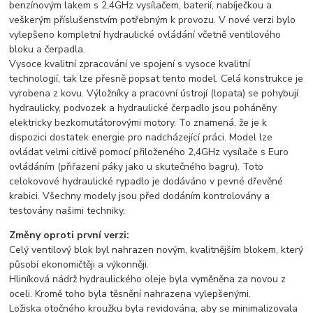
benzínovým lakem s 2,4GHz vysílačem, baterií, nabíječkou a
veškerým příslušenstvím potřebným k provozu. V nové verzi bylo
vylepšeno kompletní hydraulické ovládání včetně ventilového
bloku a čerpadla.
Vysoce kvalitní zpracování ve spojení s vysoce kvalitní
technologií, tak lze přesně popsat tento model. Celá konstrukce je
vyrobena z kovu. Výložníky a pracovní ústrojí (lopata) se pohybují
hydraulicky, podvozek a hydraulické čerpadlo jsou poháněny
elektricky bezkomutátorovými motory. To znamená, že je k
dispozici dostatek energie pro nadcházející práci. Model lze
ovládat velmi citlivě pomocí přiloženého 2,4GHz vysílače s Euro
ovládáním (přiřazení páky jako u skutečného bagru). Toto
celokovové hydraulické rypadlo je dodáváno v pevné dřevěné
krabici. Všechny modely jsou před dodáním kontrolovány a
testovány našimi techniky.
Změny oproti první verzi:
Celý ventilový blok byl nahrazen novým, kvalitnějším blokem, který
působí ekonomičtěji a výkonněji.
Hliníková nádrž hydraulického oleje byla vyměněna za novou z
oceli. Kromě toho byla těsnění nahrazena vylepšenými.
Ložiska otočného kroužku byla revidována, aby se minimalizovala