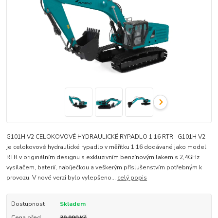
G101H V2 CELOKOVOVÉ HYDRAULICKÉ RYPADLO 1:16 RTR G101H V2
je celokovové hydraulické rypadlo v měřítku 1:16 dodávané jako model
RTR v originálním designu s exkluzivním benzínovým lakem s 2,4GHz
vysílačem, baterií, nabíječkou a veškerým příslušenstvím potřebným k
provozu. V nové verzi bylo vylepšeno...
celý popis
Dostupnost
Skladem
Cena před
39 990 Kč