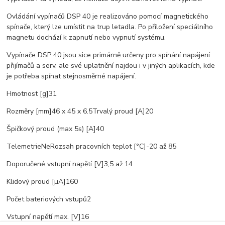
Ovládání vypínačů DSP 40 je realizováno pomocí magnetického
spínače, který lze umístit na trup letadla. Po přiložení speciálního
magnetu dochází k zapnutí nebo vypnutí systému.
Vypínače DSP 40 jsou sice primárně určeny pro spínání napájení
přijímačů a serv, ale své uplatnění najdou i v jiných aplikacích, kde
je potřeba spínat stejnosměrné napájení.
Hmotnost [g]31
Rozměry [mm]46 x 45 x 6.5Trvalý proud [A]20
Špičkový proud (max 5s) [A]40
TelemetrieNeRozsah pracovních teplot [°C]-20 až 85
Doporučené vstupní napětí [V]3,5 až 14
Klidový proud [µA]160
Počet bateriových vstupů2
Vstupní napětí max. [V]16