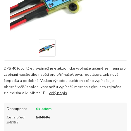
DPS 40 (dvojitý el. vypínač) je elektronické vypínače určené zejména pro
zapínání napájecího napětí pro přijímače/serva, regulátory, turbínová
čerpadla a podobně. Velkou výhodou elektronického vypínače je
obecně vyšší spolehlivost než u vypínačů mechanických, a to zejména
z hlediska vlivu vibrací. D...
celý popis
Dostupnost
Skladem
Cena před
1 340 Kč
slevou