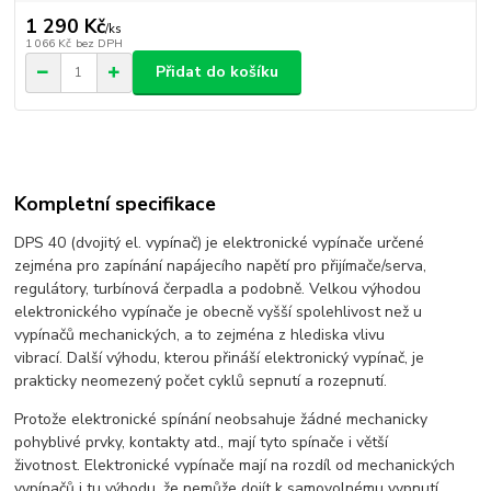
1 290 Kč
/
ks
1 066 Kč
bez DPH
Přidat do košíku
Kompletní specifikace
DPS 40 (dvojitý el. vypínač) je elektronické vypínače určené
zejména pro zapínání napájecího napětí pro přijímače/serva,
regulátory, turbínová čerpadla a podobně. Velkou výhodou
elektronického vypínače je obecně vyšší spolehlivost než u
vypínačů mechanických, a to zejména z hlediska vlivu
vibrací. Další výhodu, kterou přináší elektronický vypínač, je
prakticky neomezený počet cyklů sepnutí a rozepnutí.
Protože elektronické spínání neobsahuje žádné mechanicky
pohyblivé prvky, kontakty atd., mají tyto spínače i větší
životnost. Elektronické vypínače mají na rozdíl od mechanických
vypínačů i tu výhodu, že nemůže dojít k samovolnému vypnutí.