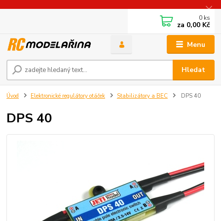
0
ks
za
0,00 Kč
Menu
Hledat
Úvod
Elektronické regulátory otáček
Stabilizátory a BEC
DPS 40
DPS 40