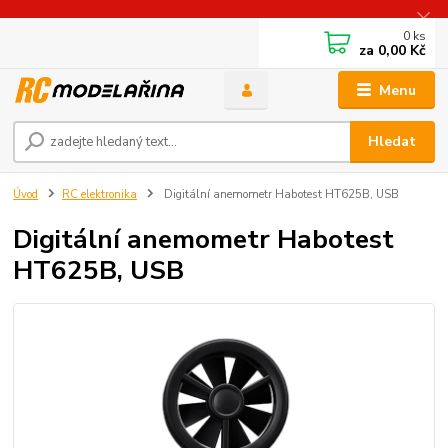
0
ks
za
0,00 Kč
Menu
Hledat
Úvod
RC elektronika
Digitální anemometr Habotest HT625B, USB
Digitální anemometr Habotest
HT625B, USB