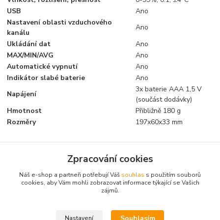
USB
Ano
Nastavení oblasti vzduchového
Ano
kanálu
Ukládání dat
Ano
MAX/MIN/AVG
Ano
Automatické vypnutí
Ano
Indikátor slabé baterie
Ano
3x baterie AAA 1,5 V
Napájení
(součást dodávky)
Hmotnost
Přibližně 180 g
Rozměry
197x60x33 mm
Zpracování cookies
Zboží zařazeno v kategoriích
Náš e-shop a partneři potřebují Váš
souhlas
s použitím souborů
RC elektronika
cookies, aby Vám mohli zobrazovat informace týkající se Vašich
zájmů.
Měřící přístroje a testery
Souhlasím
Nastavení