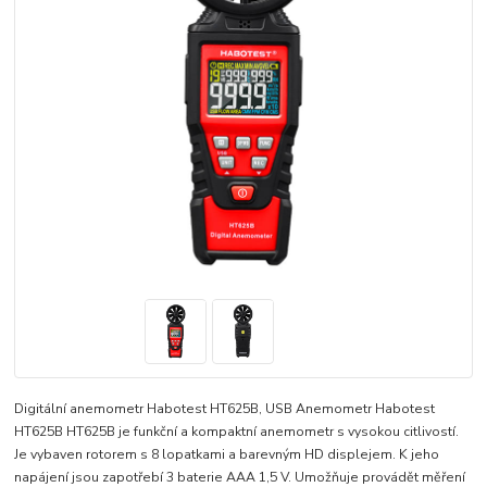
Digitální anemometr Habotest HT625B, USB Anemometr Habotest
HT625B HT625B je funkční a kompaktní anemometr s vysokou citlivostí.
Je vybaven rotorem s 8 lopatkami a barevným HD displejem. K jeho
napájení jsou zapotřebí 3 baterie AAA 1,5 V. Umožňuje provádět měření