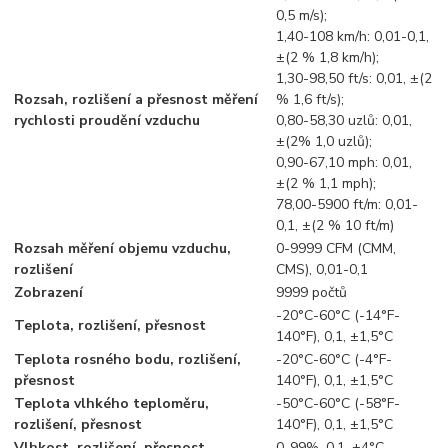
0,5 m/s);
1,40-108 km/h: 0,01-0,1,
±(2 % 1,8 km/h);
1,30-98,50 ft/s: 0,01, ±(2
Rozsah, rozlišení a přesnost měření
% 1,6 ft/s);
rychlosti proudění vzduchu
0,80-58,30 uzlů: 0,01,
±(2% 1,0 uzlů);
0,90-67,10 mph: 0,01,
±(2 % 1,1 mph);
78,00-5900 ft/m: 0,01-
0,1, ±(2 % 10 ft/m)
Rozsah měření objemu vzduchu,
0-9999 CFM (CMM,
rozlišení
CMS), 0,01-0,1
Zobrazení
9999 počtů
-20°C-60°C (-14°F-
Teplota, rozlišení, přesnost
140°F), 0,1, ±1,5°C
Teplota rosného bodu, rozlišení,
-20°C-60°C (-4°F-
přesnost
140°F), 0,1, ±1,5°C
Teplota vlhkého teploměru,
-50°C-60°C (-58°F-
rozlišení, přesnost
140°F), 0,1, ±1,5°C
Vlhkost, rozlišení, přesnost
0-99%, 0.1, ±4°C