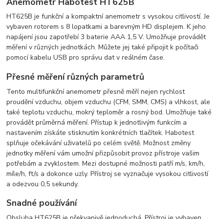
Anemometr Habotest HT625B
HT625B je funkční a kompaktní anemometr s vysokou citlivostí. Je
vybaven rotorem s 8 lopatkami a barevným HD displejem. K jeho
napájení jsou zapotřebí 3 baterie AAA 1,5 V. Umožňuje provádět
měření v různých jednotkách. Můžete jej také připojit k počítači
pomocí kabelu USB pro správu dat v reálném čase.
Přesné měření různých parametrů
Tento multifunkční anemometr přesně měří nejen rychlost
proudění vzduchu, objem vzduchu (CFM, SMM, CMS) a vlhkost, ale
také teplotu vzduchu, mokrý teploměr a rosný bod. Umožňuje také
provádět průměrná měření. Přístup k jednotlivým funkcím a
nastavením získáte stisknutím konkrétních tlačítek. Habotest
splňuje očekávání uživatelů po celém světě. Možnost změny
jednotky měření vám umožní přizpůsobit provoz přístroje vašim
potřebám a zvyklostem. Mezi dostupné možnosti patří m/s, km/h,
míle/h, ft/s a dokonce uzly. Přístroj se vyznačuje vysokou citlivostí
a odezvou 0,5 sekundy.
Snadné používání
Obsluha HT625B je překvapivě jednoduchá. Přístroj je vybaven