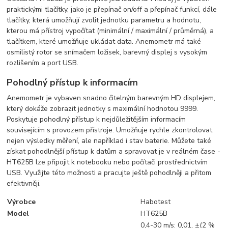
praktickými tlačítky, jako je přepínač on/off a přepínač funkcí, dále
tlačítky, která umožňují zvolit jednotku parametru a hodnotu,
kterou má přístroj vypočítat (minimální / maximální / průměrná), a
tlačítkem, které umožňuje ukládat data. Anemometr má také
osmilistý rotor se snímačem ložisek, barevný displej s vysokým
rozlišením a port USB.
Pohodlný přístup k informacím
Anemometr je vybaven snadno čitelným barevným HD displejem,
který dokáže zobrazit jednotky s maximální hodnotou 9999.
Poskytuje pohodlný přístup k nejdůležitějším informacím
souvisejícím s provozem přístroje. Umožňuje rychle zkontrolovat
nejen výsledky měření, ale například i stav baterie. Můžete také
získat pohodlnější přístup k datům a spravovat je v reálném čase -
HT625B lze připojit k notebooku nebo počítači prostřednictvím
USB. Využijte této možnosti a pracujte ještě pohodlněji a přitom
efektivněji.
Výrobce
Habotest
Model
HT625B
0,4-30 m/s: 0,01, ±(2 %