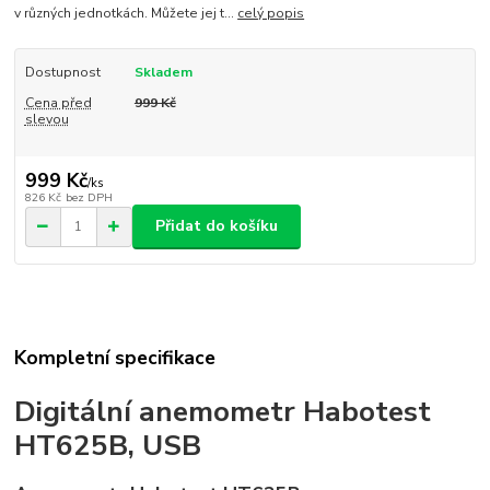
v různých jednotkách. Můžete jej t...
celý popis
Dostupnost
Skladem
Cena před
999 Kč
slevou
999 Kč
/
ks
826 Kč
bez DPH
Přidat do košíku
Kompletní specifikace
Digitální anemometr Habotest
HT625B, USB