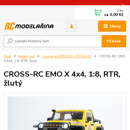
0
ks
za
0,00 Kč
Menu
Hledat
Úvod
Modely aut
Crawler a EXPEDICE CROSS-RC
CROSS-​RC EMO
X 4x4, 1:8, RTR, žlutý
CROSS-​RC EMO X 4x4, 1:8, RTR,
žlutý