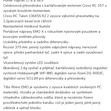
Poměr náprav 17,8 a 38,9
Celokovová převodovka s kartáčovaným motorem Cross RC 25T s
vysokým kroutícím momentem.
Cross RC Talon 136X55 R2.2 vysoce výkonné pneumatiky na
2,2palcových bead lock ráfcích
Nastavitelné hliníkové tlumiče
Portálové nápravy EMO X s robustním nylonovým pouzdrem a
kovovými vnitřními převody
Uzávěrky předního a zadního diferenciálu
Rozvor 375 mm, pevný systém odpružení nápravy, nerezové
ojnice, přední panhardská tyč, zadní 4 ojnice a zadní vyvažovací
tyč.
Vícerežimový systém LED osvětlení.
6kanálový 2,4g vysílač a přijímač, kartáčovaný vodotěsný regulátor
rychlosti Hobbywing® WP-880, digitální servo řízení DS-R003C,
digitální servo SO11M pro diferenciály a převodovky
Tělo Rhino EMO je vyrobeno z vysoce kvalitních zesílených PC
materiálů. Vozidlo je standardně dodáváno se systémem
chladného zábleskového světla, které je nezávisle řízeno
prostřednictvím jediného kanálu, což je jeden jasný, plně jasný
záblesk a spínač blesku.