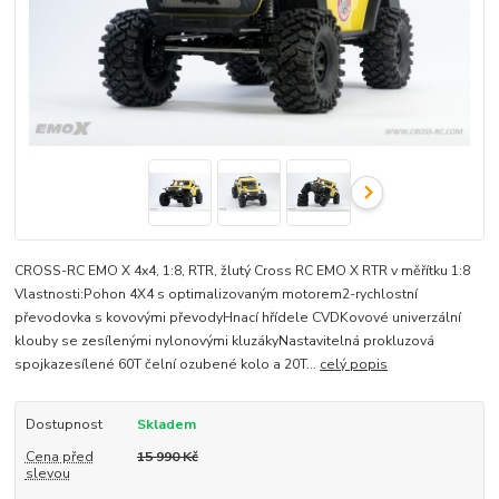
CROSS-​RC EMO X 4x4, 1:8, RTR, žlutý Cross RC EMO X RTR v měřítku 1:8
Vlastnosti:Pohon 4X4 s optimalizovaným motorem2-rychlostní
převodovka s kovovými převodyHnací hřídele CVDKovové univerzální
klouby se zesílenými nylonovými kluzákyNastavitelná prokluzová
spojkazesílené 60T čelní ozubené kolo a 20T...
celý popis
Dostupnost
Skladem
Cena před
15 990 Kč
slevou