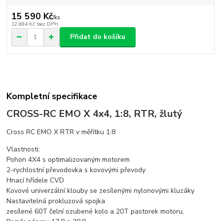
15 590 Kč
/
ks
12 884 Kč
bez DPH
Přidat do košíku
Kompletní specifikace
CROSS-​RC EMO X 4x4, 1:8, RTR, žlutý
Cross RC EMO X RTR v měřítku 1:8
Vlastnosti:
Pohon 4X4 s optimalizovaným motorem
2-rychlostní převodovka s kovovými převody
Hnací hřídele CVD
Kovové univerzální klouby se zesílenými nylonovými kluzáky
Nastavitelná prokluzová spojka
zesílené 60T čelní ozubené kolo a 20T pastorek motoru,