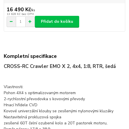
16 490 Kč
/
ks
13 628 Kč
bez DPH
Přidat do košíku
Kompletní specifikace
CROSS-​RC Crawler EMO X 2, 4x4, 1:8, RTR, šedá
Vlastnosti:
Pohon 4X4 s optimalizovaným motorem
2-rychlostní převodovka s kovovými převody
Hnací hřídele CVD
Kovové univerzální klouby se zesílenými nylonovými kluzáky
Nastavitelná prokluzová spojka
zesílené 60T čelní ozubené kolo a 20T pastorek motoru,