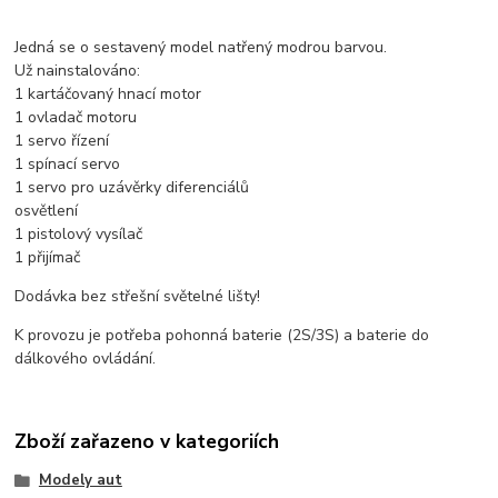
Jedná se o sestavený model natřený modrou barvou.
Už nainstalováno:
1 kartáčovaný hnací motor
1 ovladač motoru
1 servo řízení
1 spínací servo
1 servo pro uzávěrky diferenciálů
osvětlení
1 pistolový vysílač
1 přijímač
Dodávka bez střešní světelné lišty!
K provozu je potřeba pohonná baterie (2S/3S) a baterie do
dálkového ovládání.
Zboží zařazeno v kategoriích
Modely aut