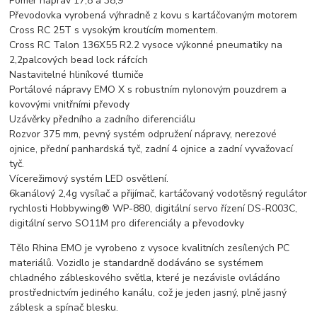
Poměr náprav 17,8 a 38,9
Převodovka vyrobená výhradně z kovu s kartáčovaným motorem
Cross RC 25T s vysokým kroutícím momentem.
Cross RC Talon 136X55 R2.2 vysoce výkonné pneumatiky na
2,2palcových bead lock ráfcích
Nastavitelné hliníkové tlumiče
Portálové nápravy EMO X s robustním nylonovým pouzdrem a
kovovými vnitřními převody
Uzávěrky předního a zadního diferenciálu
Rozvor 375 mm, pevný systém odpružení nápravy, nerezové
ojnice, přední panhardská tyč, zadní 4 ojnice a zadní vyvažovací
tyč.
Vícerežimový systém LED osvětlení.
6kanálový 2,4g vysílač a přijímač, kartáčovaný vodotěsný regulátor
rychlosti Hobbywing® WP-880, digitální servo řízení DS-R003C,
digitální servo SO11M pro diferenciály a převodovky
Tělo Rhina EMO je vyrobeno z vysoce kvalitních zesílených PC
materiálů. Vozidlo je standardně dodáváno se systémem
chladného zábleskového světla, které je nezávisle ovládáno
prostřednictvím jediného kanálu, což je jeden jasný, plně jasný
záblesk a spínač blesku.