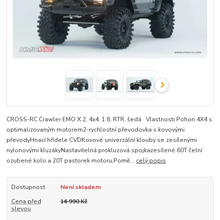
CROSS-​RC Crawler EMO X 2, 4x4, 1:8, RTR, šedá Vlastnosti:Pohon 4X4 s
optimalizovaným motorem2-rychlostní převodovka s kovovými
převodyHnací hřídele CVDKovové univerzální klouby se zesílenými
nylonovými kluzákyNastavitelná prokluzová spojkazesílené 60T čelní
ozubené kolo a 20T pastorek motoru,Pomě...
celý popis
Dostupnost
Není skladem
Cena před
16 990 Kč
slevou