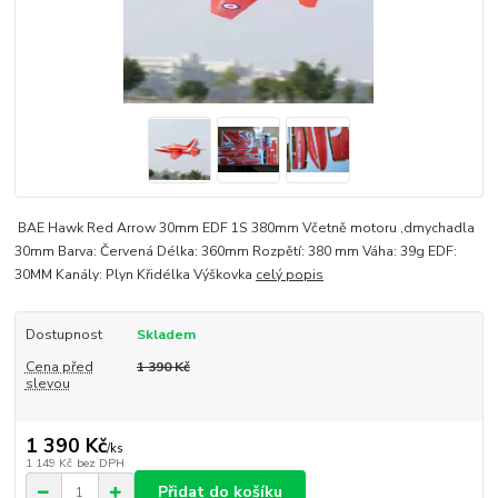
BAE Hawk Red Arrow 30mm EDF 1S 380mm Včetně motoru ,dmychadla
30mm Barva: Červená Délka: 360mm Rozpětí: 380 mm Váha: 39g EDF:
30MM Kanály: Plyn Křidélka Výškovka
celý popis
Dostupnost
Skladem
Cena před
1 390 Kč
slevou
1 390 Kč
/
ks
1 149 Kč
bez DPH
Přidat do košíku