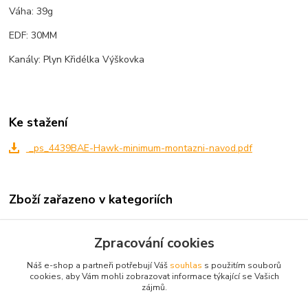
Váha: 39g
EDF: 30MM
Kanály: Plyn Křidélka Výškovka
Ke stažení
_ps_4439BAE-Hawk-minimum-montazni-navod.pdf
Zboží zařazeno v kategoriích
BAZAR A KOMIS
Zpracování cookies
ARF rychlostavebnice
Náš e-shop a partneři potřebují Váš
souhlas
s použitím souborů
Pěnové a FPV
cookies, aby Vám mohli zobrazovat informace týkající se Vašich
zájmů.
Polomakety vojenské