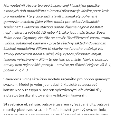
Hornoplošník Arrow tvarově inspirovaný klasickými gumáky
z ranných dob modelářství a letectví představuje ideální první krok
pro modeláře, který chce začít stavět minimakety poháněné
gumovým svazkem (jako vůbec model pro získání základních
zkušeností s klasickou stavbou doporučujeme nejprve postavit
např. některý z větroňů A3 nebo A1, jako jsou naše Sojka, Sova,
Jiskra nebo Olympic). Naučíte se stavět "žbrdličkovou" kostru trupu
i křídla, potahovat papírem - prostě všechny základní dovednosti
klasické modelařiny. Přitom té stavby není mnoho, nečekají vás
stovky pracovních hodin v dílně, díky vysoce předpracovaným,
laserem vyřezávaným dílům to jde jako po másle. Navíc o postupu
stavby není nejmenších pochyb - staví se po číslech! Nejprve díl č. 1,
potom č. 2, č. 3...
Stavebnice volně létajícího modelu určeného pro pohon gumovým
svazkem. Model je velmi jednoduché klasické celobalsové
konstrukce v rozsypu s laseren vyřezávanými dřevěnými díly
a plastovými díly zhotovenými vstřikovým lisováním.
Stavebnice obsahuje:
balsové laserem vyřezávané díly, balsové
nosníky, plastovou vrtuli s hřídelí a hlavicí, gumový svazek, kola,