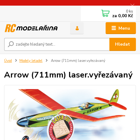
0
ks
za
0,00 Kč
Menu
Hledat
Úvod
Modely letadel
Arrow (711mm) laser.vyřezávaný
Arrow (711mm) laser.vyřezávaný