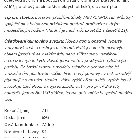
ocelovou strunu na podvozek a další drobné díly, plastelínu jako
zátěž, potahový papír, aršík mokrých obtisků, stavební plán.
Tip pro stavbu:
Laserem předříznuté díly NEVYLAMUJTE! "Můstky"
spojující díl s balsovým prkénkem opatrně prořízněte ostrým
modelářským nožem (vhodný je např. nůž Excel č.1 s čepelí č.11).
Ošetřování gumového svazku:
Novou gumu opatrně vyperte
v mýdlové vodě a nechejte uschnout. Poté ji namažte ricínovým
olejem (prodává se v lékárnách) nebo silikonovou vazelínou
na mazání rybářských vlasců (dostanete v prodejnách rybářských
potřeb). Po létání svazek s modelu sejměte a uchovávejte jej
v uzavřeném plastovém sáčku. Namazaný gumový svazek se odvíjí
plynuleji a s menším třením - dává vyšší výkon a déle vydrží. Nový
svazek je také vhodné nejprve zaběhnout - pro první 2-3 lety
natáčejte jenom 80-100 otáček, teprve poté může bezpečně natáčet
více.
Rozpětí [mm]
711
Délka [mm]
698
Ovládané funkce
Žádné
Náročnost stavby
S1