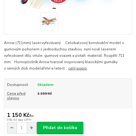
Arrow (711mm) laser.vyřezávaný Celobalsový konstrukční model s
gumovým pohonem s jednoduchou stavbou. nyní nově laserem
vyřezávané díly, vrtule, gumový svazek a potah. materiál. Rozpětí 711
mm. Hornoplošník Arrow tvarově inspirovaný klasickými gumáky
z ranných dob modelářství a letect...
celý popis
Dostupnost
Skladem
Cena před
1 150 Kč
slevou
1 150 Kč
/
ks
950 Kč
bez DPH
Přidat do košíku