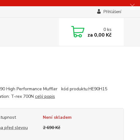
Přihlášení
0
ks
za
0,00 Kč
90 High Performance Muffler kód produktu:HE90H15
ation: T-rex 700N
celý popis
tupnost
Není skladem
a před slevou
2 690 Kč