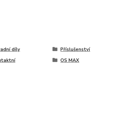
adní díly
Příslušenství
taktní
OS MAX