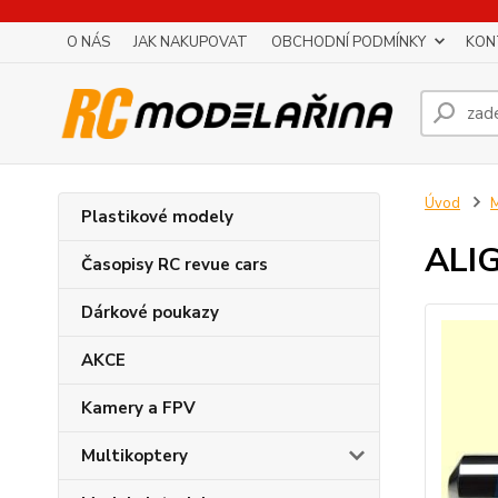
O NÁS
JAK NAKUPOVAT
OBCHODNÍ PODMÍNKY
KON
Úvod
M
Plastikové modely
ALIG
Časopisy RC revue cars
Dárkové poukazy
AKCE
Kamery a FPV
Multikoptery