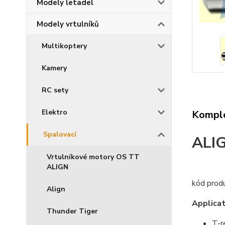
Modely letadel
Modely vrtulníků
Multikoptery
Kamery
RC sety
Elektro
Komple
Spalovací
ALIG
Vrtulníkové motory OS TT
ALIGN
kód prod
Align
Applicat
Thunder Tiger
T-r