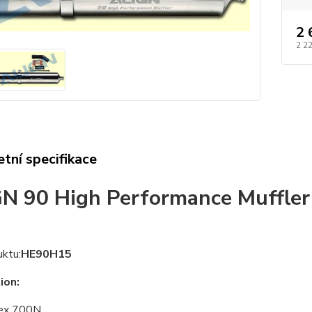
2 
2 2
tní specifikace
N 90 High Performance Muffler
uktu:
HE90H15
ion:
ex 700N