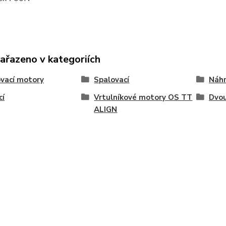
zařazeno v kategoriích
vací motory
Spalovací
Náhr
cí
Vrtulníkové motory OS TT
Dvou
ALIGN