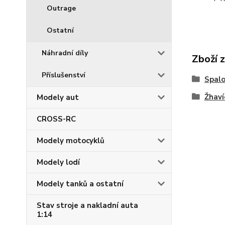
Outrage
Ostatní
Náhradní díly
Zboží 
Příslušenství
Spalo
Žhaví
Modely aut
CROSS-RC
Modely motocyklů
Modely lodí
Modely tanků a ostatní
Stav stroje a nakladní auta
1:14