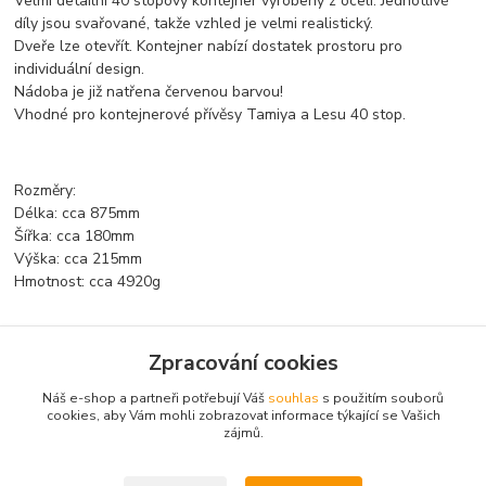
Velmi detailní 40 stopový kontejner vyrobený z oceli. Jednotlivé
díly jsou svařované, takže vzhled je velmi realistický.
Dveře lze otevřít. Kontejner nabízí dostatek prostoru pro
individuální design.
Nádoba je již natřena červenou barvou!
Vhodné pro kontejnerové přívěsy Tamiya a Lesu 40 stop.
Rozměry:
Délka: cca 875mm
Šířka: cca 180mm
Výška: cca 215mm
Hmotnost: cca 4920g
Zpracování cookies
Zboží zařazeno v kategoriích
Náš e-shop a partneři potřebují Váš
souhlas
s použitím souborů
Stav stroje a nakladní auta 1:14
cookies, aby Vám mohli zobrazovat informace týkající se Vašich
zájmů.
Příslušenství LESU Tamyia 1:14