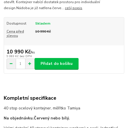
otevřít. Kontejner nabízí dostatek prostoru pro individuální
design.Nádoba je již natřena červe...
celý popis
Dostupnost
Skladem
Cena před
10 990 Kč
slevou
10 990 Kč
/
ks
9 083 Kč
bez DPH
Přidat do košíku
Kompletní specifikace
40 stop ocelový kontejner, měřítko Tamiya
Na objednávku.Červený nebo bílý.