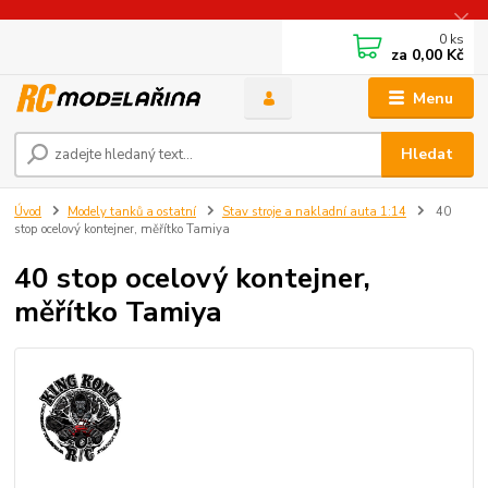
0
ks
za
0,00 Kč
Menu
Hledat
Úvod
Modely tanků a ostatní
Stav stroje a nakladní auta 1:14
40
stop ocelový kontejner, měřítko Tamiya
40 stop ocelový kontejner,
měřítko Tamiya